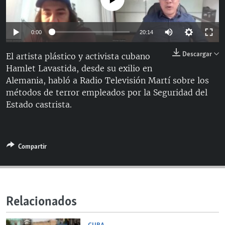
RADIO MARTÍ
ESPECIALES
Auto
0:00
20:14
MULTIMEDIA
ESPECIALES
104p
Descargar
El artista plástico y activista cubano
EDITORIALES
LA REALIDAD DE LA VIVIENDA EN CUBA
Hamlet Lavastida, desde su exilio en
172p
Auto
104p
172p
258p
Alemania, habló a Radio Televisión Martí sobre los
SER VIEJO EN CUBA
258p
SÍGUENOS
métodos de terror empleados por la Seguridad del
344p
516p
772p
KENTU-CUBANO
Estado castrista.
344p
LOS SANTOS DE HIALEAH
516p
DESINFORMACIÓN RUSA EN AMÉRICA LATINA
772p
Compartir
LA INVASIÓN DE RUSIA A UCRANIA
Relacionados