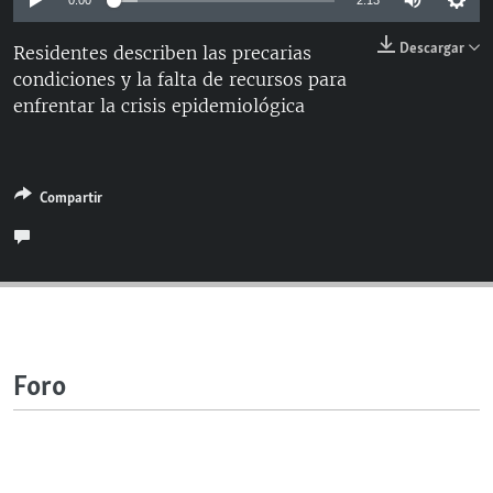
0:00
2:13
RADIO MARTÍ
Descargar
Residentes describen las precarias
ESPECIALES
condiciones y la falta de recursos para
MULTIMEDIA
ESPECIALES
enfrentar la crisis epidemiológica
EDITORIALES
LA REALIDAD DE LA VIVIENDA EN CUBA
SER VIEJO EN CUBA
SÍGUENOS
Compartir
KENTU-CUBANO
LOS SANTOS DE HIALEAH
DESINFORMACIÓN RUSA EN AMÉRICA LATINA
LA INVASIÓN DE RUSIA A UCRANIA
Foro