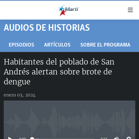
Enlaces
de
accesibilidad
AUDIOS DE HISTORIAS
TITULARES
Ir
al
CUBA
EPISODIOS
ARTÍCULOS
SOBRE EL PROGRAMA
contenido
ESTADOS UNIDOS
principal
CUBA
Habitantes del poblado de San
Ir
AMÉRICA LATINA
DERECHOS HUMANOS
ESTADOS UNIDOS
Andrés alertan sobre brote de
a
INMIGRACIÓN
la
#11JCUBA, 5 AÑOS DESPUÉS
AMÉRICA 250
dengue
navegación
MUNDO
INFORME DEL DEPARTAMENTO DE ESTADO DE EEUU
principal
enero 03, 2024
SOBRE CUBA
DEPORTES
Ir
a
ARTE Y ENTRETENIMIENTO
la
OPINIÓN GRÁFICA
búsqueda
No media source currently available
AUDIOVISUALES MARTÍ