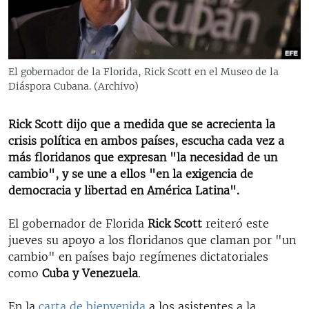
RADIO MARTÍ
ESPECIALES
MULTIMEDIA
ESPECIALES
El gobernador de la Florida, Rick Scott en el Museo de la
EDITORIALES
Diáspora Cubana. (Archivo)
LA REALIDAD DE LA VIVIENDA EN CUBA
SER VIEJO EN CUBA
Rick Scott dijo que a medida que se acrecienta la
SÍGUENOS
KENTU-CUBANO
crisis política en ambos países, escucha cada vez a
más floridanos que expresan "la necesidad de un
LOS SANTOS DE HIALEAH
cambio", y se une a ellos "en la exigencia de
DESINFORMACIÓN RUSA EN AMÉRICA LATINA
democracia y libertad en América Latina".
LA INVASIÓN DE RUSIA A UCRANIA
El gobernador de Florida
Rick Scott
reiteró este
jueves su apoyo a los floridanos que claman por "un
cambio"
en países bajo regímenes dictatoriales
como
Cuba y Venezuela
.
En la
carta de bienvenida
a los asistentes a la