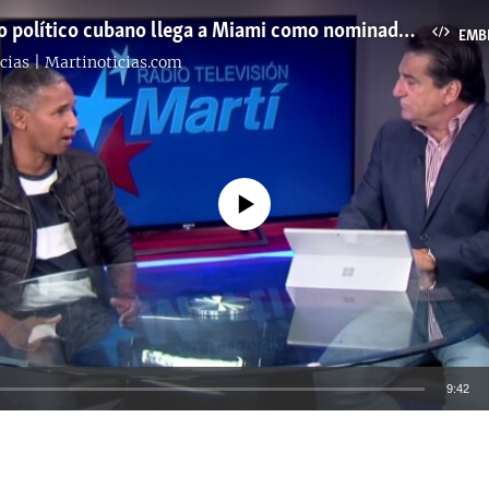
Exprisionero político cubano llega a Miami como nominado a premios de la Fundación Rescate Jurídico
EMB
cias | Martinoticias.com
No media source currently available
9:42
EMBED