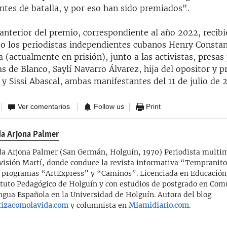
ntes de batalla, y por eso han sido premiados".
anterior del premio, correspondiente al año 2022, recibi
o los periodistas independientes cubanos Henry Constan
a (actualmente en prisión), junto a las activistas, presas 
de Blanco, Saylí Navarro Álvarez, hija del opositor y pr
 y Sissi Abascal, ambas manifestantes del 11 de julio de 
Ver comentarios
Follow us
Print
da Arjona Palmer
da Arjona Palmer (San Germán, Holguín, 1970) Periodista multi
visión Martí, donde conduce la revista informativa “Tempranit
s programas “ArtExpress” y “Caminos”. Licenciada en Educación 
ituto Pedagógico de Holguín y con estudios de postgrado en Com
ngua Española en la Universidad de Holguín. Autora del blog
izacomolavida.com
y columnista en
Miamidiario.com
.