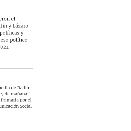
eron el
tín y Lázaro
políticas y
eso político
2021.
media de Radio
o y de mañana”
Primaria por el
unicación Social