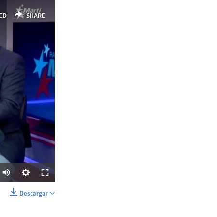
ED
SHARE
Auto
144p
Descargar
SHARE
240p