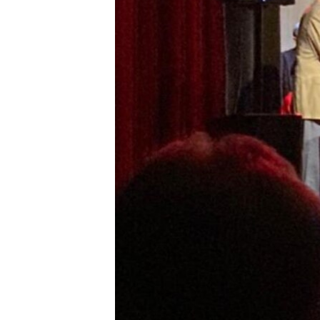
RADIO MARTÍ
ESPECIALES
MULTIMEDIA
ESPECIALES
EDITORIALES
LA REALIDAD DE LA VIVIENDA EN
CUBA
SER VIEJO EN CUBA
KENTU-CUBANO
LOS SANTOS DE HIALEAH
DESINFORMACIÓN RUSA EN
AMÉRICA LATINA
LA INVASIÓN DE RUSIA A UCRANIA