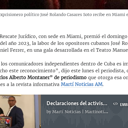
exprisionero político José Rolando Casares Soto recibe en Miami
Rescate Jurídico, con sede en Miami, premió el domingo
del año 2023, la labor de los opositores cubanos José R
niel Ferrer, en una gala desarrollada en el Teatro Manue
e los comunicadores independientes dentro de Cuba es i
ho este reconocimiento”, dijo este lunes el periodista,
rlos Alberto Montaner” de periodismo
que otorga esa or
es a la revista informativa
Martí Noticias AM
.
Declaraciones del activista y ex preso político José Rolando Casares a la revista informativa Martí Noticias AM
EMB
by
Martí Noticias | Martinoticias.com
No media source currently available