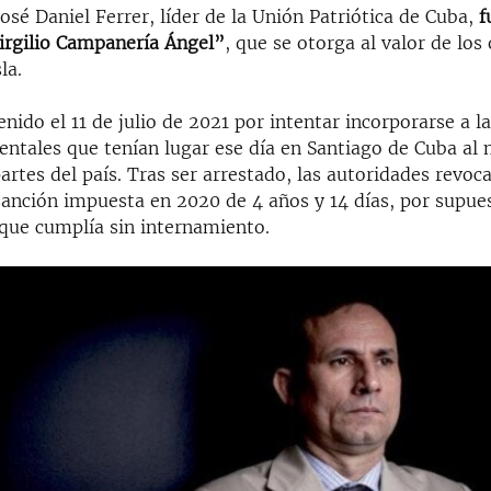
José Daniel Ferrer, líder de la Unión Patriótica de Cuba,
f
irgilio Campanería Ángel”
, que se otorga al valor de los
la.
Auto
144p
240p
360p
enido el 11 de julio de 2021 por intentar incorporarse a l
480p
720p
1080p
ntales que tenían lugar ese día en Santiago de Cuba a
artes del país. Tras ser arrestado, las autoridades revoc
sanción impuesta en 2020 de 4 años y 14 días, por supues
 que cumplía sin internamiento.