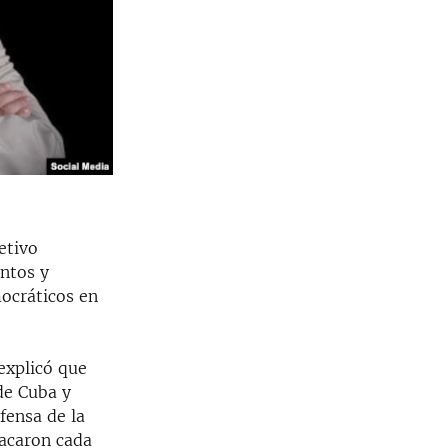
etivo
entos y
ocráticos en
explicó que
de Cuba y
fensa de la
tacaron cada