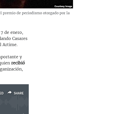
 el premio de periodismo otorgado por la
 7 de enero,
olando Casares
l Artime.
mportante y
 quien
recibi
ó
ganización,
ED
SHARE