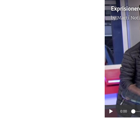
by
Martí Noti
0:00