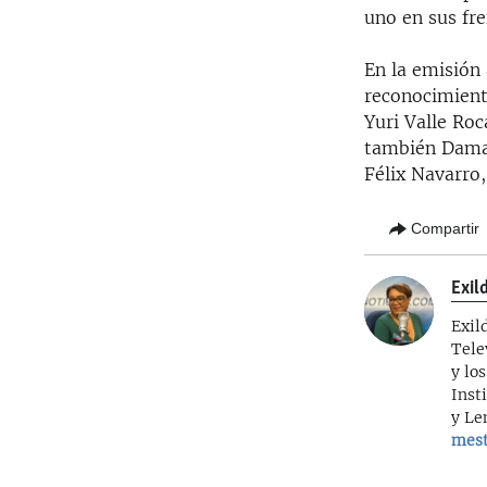
uno en sus fre
En la emisión 
reconocimient
Yuri Valle Roc
también Damas 
Félix Navarro,
Compartir
Exil
Exil
Tele
y lo
Inst
y Le
mest