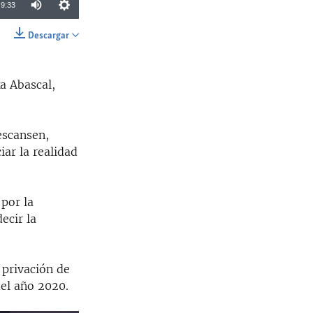
9:33
Descargar
SHARE
a Abascal,
escansen,
ar la realidad
por la
ecir la
 privación de
del año 2020.