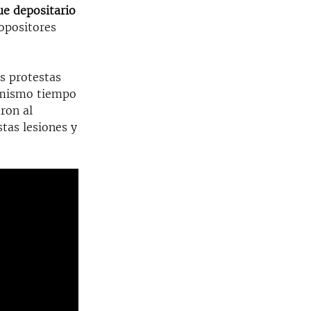
ue depositario
360p
 opositores
480p
720p
as protestas
1080p
l mismo tiempo
width
px
aron al
tas lesiones y