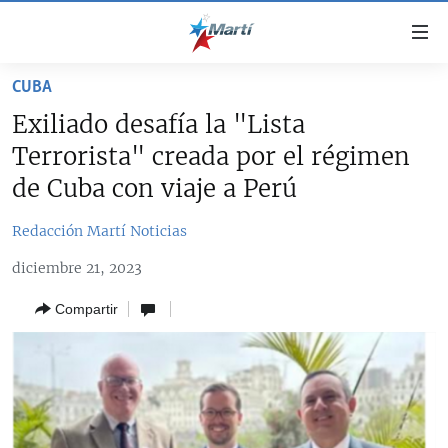
Enlaces
de
accesibilidad
CUBA
TITULARES
Ir
Exiliado desafía la "Lista
al
CUBA
Terrorista" creada por el régimen
contenido
ESTADOS UNIDOS
principal
CUBA
de Cuba con viaje a Perú
Ir
AMÉRICA LATINA
DERECHOS HUMANOS
ESTADOS UNIDOS
a
Redacción Martí Noticias
INMIGRACIÓN
la
#11JCUBA, 5 AÑOS DESPUÉS
AMÉRICA 250
diciembre 21, 2023
navegación
MUNDO
INFORME DEL DEPARTAMENTO DE ESTADO DE EEUU
principal
SOBRE CUBA
Compartir
DEPORTES
Ir
a
ARTE Y ENTRETENIMIENTO
la
OPINIÓN GRÁFICA
búsqueda
AUDIOVISUALES MARTÍ