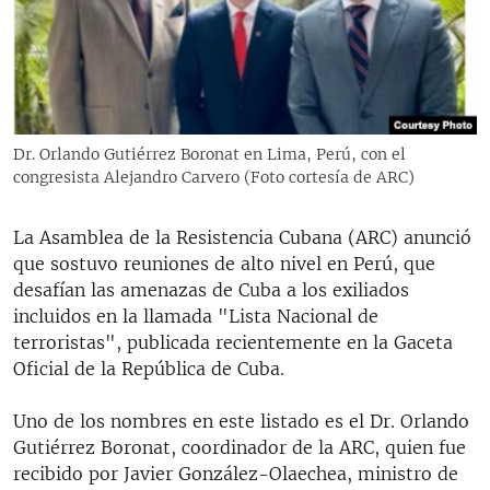
RADIO MARTÍ
ESPECIALES
MULTIMEDIA
ESPECIALES
EDITORIALES
LA REALIDAD DE LA VIVIENDA EN CUBA
Dr. Orlando Gutiérrez Boronat en Lima, Perú, con el
congresista Alejandro Carvero (Foto cortesía de ARC)
SER VIEJO EN CUBA
SÍGUENOS
KENTU-CUBANO
La Asamblea de la Resistencia Cubana (ARC) anunció
LOS SANTOS DE HIALEAH
que sostuvo reuniones de alto nivel en Perú, que
desafían las amenazas de Cuba a los exiliados
DESINFORMACIÓN RUSA EN AMÉRICA LATINA
incluidos en la llamada "Lista Nacional de
LA INVASIÓN DE RUSIA A UCRANIA
terroristas", publicada recientemente en la Gaceta
Oficial de la República de Cuba.
Uno de los nombres en este listado es el Dr. Orlando
Gutiérrez Boronat, coordinador de la ARC, quien fue
recibido por Javier González-Olaechea, ministro de