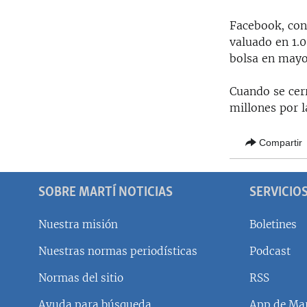
Facebook, con
valuado en 1.0
bolsa en mayo
Cuando se cerr
millones por l
Compartir
SOBRE MARTÍ NOTICIAS
SERVICIO
Nuestra misión
Boletines
Nuestras normas periodísticas
Podcast
SÍGUENOS
Normas del sitio
RSS
Ayuda para búsqueda
App de Mar