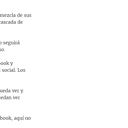
mezcla de sus
 cascada de
o seguirá
so.
book y
 social. Los
pueda ver y
uedan ver
ebook, aquí no