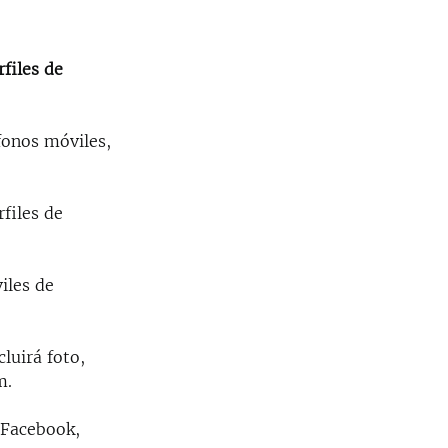
files de
fonos móviles,
files de
iles de
luirá foto,
m.
 Facebook,