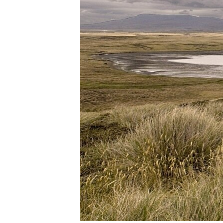
RADIO MARTÍ
ESPECIALES
MULTIMEDIA
ESPECIALES
EDITORIALES
LA REALIDAD DE LA VIVIENDA EN
CUBA
SER VIEJO EN CUBA
KENTU-CUBANO
LOS SANTOS DE HIALEAH
DESINFORMACIÓN RUSA EN
AMÉRICA LATINA
LA INVASIÓN DE RUSIA A UCRANIA