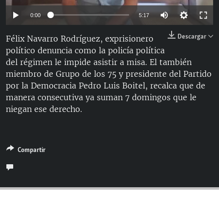
RADIO MARTÍ
Auto
0:00
5:17
ESPECIALES
144p
Descargar
Félix Navarro Rodríguez, exprisionero
MULTIMEDIA
ESPECIALES
político denuncia como la policía política
240p
EDITORIALES
del régimen le impide asistir a misa. El también
LA REALIDAD DE LA VIVIENDA EN CUBA
360p
Auto
144p
240p
360p
miembro de Grupo de los 75 y presidente del Partido
SER VIEJO EN CUBA
por la Democracia Pedro Luis Boitel, recalca que de
480p
SÍGUENOS
480p
720p
1080p
manera consecutiva ya suman 7 domingos que le
KENTU-CUBANO
720p
niegan ese derecho.
LOS SANTOS DE HIALEAH
1080p
DESINFORMACIÓN RUSA EN AMÉRICA LATINA
LA INVASIÓN DE RUSIA A UCRANIA
Compartir