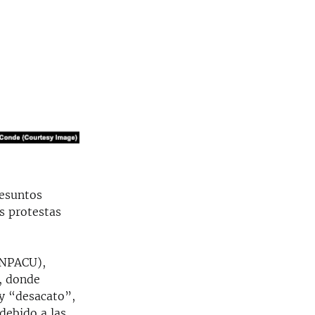
resuntos
as protestas
(UNPACU),
y, donde
y “desacato”,
debido a las