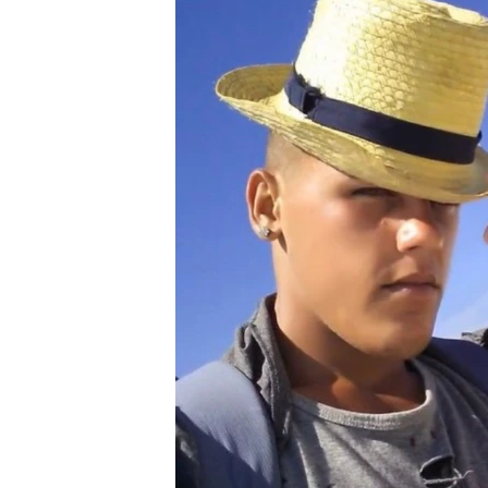
RADIO MARTÍ
ESPECIALES
MULTIMEDIA
ESPECIALES
EDITORIALES
LA REALIDAD DE LA VIVIENDA EN
CUBA
SER VIEJO EN CUBA
KENTU-CUBANO
LOS SANTOS DE HIALEAH
DESINFORMACIÓN RUSA EN
AMÉRICA LATINA
LA INVASIÓN DE RUSIA A UCRANIA