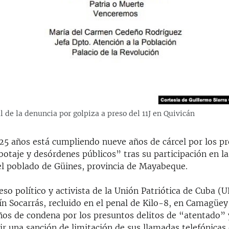
l de la denuncia por golpiza a preso del 11J en Quivicán
 25 años está cumpliendo nueve años de cárcel por los p
botaje y desórdenes públicos” tras su participación en l
el poblado de Güines, provincia de Mayabeque.
so político y activista de la Unión Patriótica de Cuba 
ín Socarrás, recluido en el penal de Kilo-8, en Camagüe
ños de condena por los presuntos delitos de “atentado” 
ir una sanción de limitación de sus llamadas telefónicas 