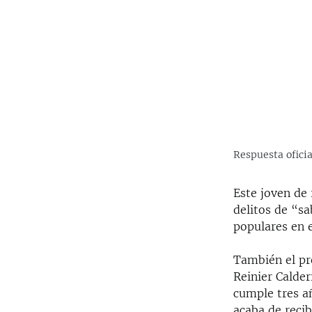
Respuesta oficia
Este joven de
delitos de “sa
populares en 
También el pre
Reinier Calder
cumple tres a
acaba de recib