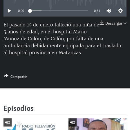
RADIO MARTÍ
0:00
0:51
ESPECIALES
Descargar
El pasado 15 de enero falleció una niña de
MULTIMEDIA
ESPECIALES
5 años de edad, en el hospital Mario
EDITORIALES
LA REALIDAD DE LA VIVIENDA EN CUBA
Muñoz de Colón, de Colón, por falta de una
ambulancia debidamente equipada para el traslado
SER VIEJO EN CUBA
SÍGUENOS
al hospital provincia en Matanzas
KENTU-CUBANO
LOS SANTOS DE HIALEAH
Compartir
DESINFORMACIÓN RUSA EN AMÉRICA LATINA
LA INVASIÓN DE RUSIA A UCRANIA
Episodios