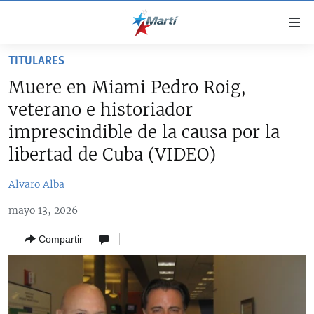
Enlaces
de
accesibilidad
TITULARES
TITULARES
Ir
Muere en Miami Pedro Roig,
al
CUBA
veterano e historiador
contenido
ESTADOS UNIDOS
principal
CUBA
imprescindible de la causa por la
Ir
AMÉRICA LATINA
libertad de Cuba (VIDEO)
DERECHOS HUMANOS
ESTADOS UNIDOS
a
INMIGRACIÓN
la
#11JCUBA, 5 AÑOS DESPUÉS
AMÉRICA 250
Alvaro Alba
navegación
MUNDO
INFORME DEL DEPARTAMENTO DE ESTADO DE EEUU
principal
mayo 13, 2026
SOBRE CUBA
DEPORTES
Ir
Compartir
a
ARTE Y ENTRETENIMIENTO
la
OPINIÓN GRÁFICA
búsqueda
AUDIOVISUALES MARTÍ