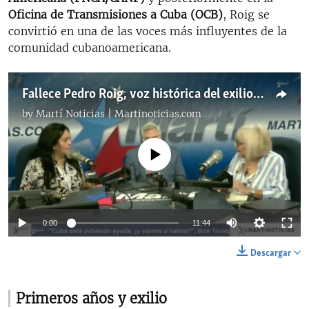
Oficina de Transmisiones a Cuba (OCB)
, Roig se
convirtió en una de las voces más influyentes de la
comunidad cubanoamericana.
Fallece Pedro Roig, voz histórica del exilio cubano y defensor de la libertad
by
Martí Noticias | Martinoticias.com
No media source currently available
Auto
0:00
11:44
144p
Descargar
240p
Auto
144p
240p
360p
Primeros años y exilio
360p