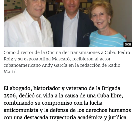
RADIO MARTÍ
ESPECIALES
MULTIMEDIA
ESPECIALES
EDITORIALES
LA REALIDAD DE LA VIVIENDA EN CUBA
SER VIEJO EN CUBA
Como director de la Oficina de Transmisiones a Cuba, Pedro
SÍGUENOS
Roig y su esposa Alina Mascaró, recibieron al actor
KENTU-CUBANO
cubanoamericano Andy García en la redacción de Radio
LOS SANTOS DE HIALEAH
Martí.
DESINFORMACIÓN RUSA EN AMÉRICA LATINA
El abogado, historiador y veterano de la Brigada
LA INVASIÓN DE RUSIA A UCRANIA
2506, dedicó su vida a la causa de una Cuba libre,
combinando su compromiso con la lucha
anticomunista y la defensa de los derechos humanos
con una destacada trayectoria académica y jurídica.