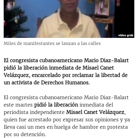
RADIO MARTÍ
ESPECIALES
MULTIMEDIA
ESPECIALES
EDITORIALES
LA REALIDAD DE LA VIVIENDA EN CUBA
Miles de manifestantes se lanzan a las calles
SER VIEJO EN CUBA
SÍGUENOS
El congresista cubanoamericano Mario Diaz-Balart
KENTU-CUBANO
pidió la liberación inmediata de Misael Canet
LOS SANTOS DE HIALEAH
Velázquez, encarcelado por reclamar la libertad de
un activista de Derechos Humanos.
DESINFORMACIÓN RUSA EN AMÉRICA LATINA
LA INVASIÓN DE RUSIA A UCRANIA
El congresista cubanoamericano Mario Diaz-Balart
este martes
pidió la liberación
inmediata del
periodista independiente
Misael Canet Velázquez
,
quien fue arrestado por expresar sus opiniones y ya
lleva casi un mes en huelga de hambre en protesta
por su detención.