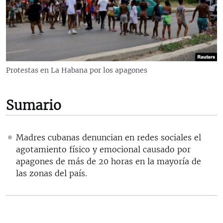
RADIO MARTÍ
ESPECIALES
MULTIMEDIA
ESPECIALES
EDITORIALES
LA REALIDAD DE LA VIVIENDA EN CUBA
Protestas en La Habana por los apagones
SER VIEJO EN CUBA
SÍGUENOS
KENTU-CUBANO
Sumario
LOS SANTOS DE HIALEAH
DESINFORMACIÓN RUSA EN AMÉRICA LATINA
Madres cubanas denuncian en redes sociales el
agotamiento físico y emocional causado por
LA INVASIÓN DE RUSIA A UCRANIA
apagones de más de 20 horas en la mayoría de
las zonas del país.