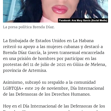
RADIO MARTÍ
ESPECIALES
MULTIMEDIA
ESPECIALES
La presa política Brenda Díaz.
EDITORIALES
LA REALIDAD DE LA VIVIENDA EN CUBA
SER VIEJO EN CUBA
La Embajada de Estados Unidos en La Habana
SÍGUENOS
reiteró su apoyo a las mujeres cubanas y destacó a
KENTU-CUBANO
Brenda Díaz García, la joven transexual encarcelada
LOS SANTOS DE HIALEAH
en una prisión de hombres por participar en las
protestas del 11 de julio de 2021 en Güira de Melena,
DESINFORMACIÓN RUSA EN AMÉRICA LATINA
provincia de Artemisa.
LA INVASIÓN DE RUSIA A UCRANIA
Asimismo, subrayó su respaldo a la comunidad
LGBTQIA+ este 29 de noviembre, Día Internacional
de las Defensoras de los Derechos Humanos.
Hoy en el Día Internacional de las Defensoras de los