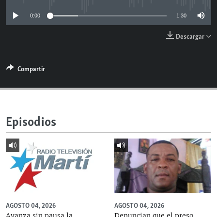
RADIO MARTÍ
0:00
1:30
ESPECIALES
Descargar
MULTIMEDIA
ESPECIALES
EDITORIALES
LA REALIDAD DE LA VIVIENDA EN CUBA
Compartir
SER VIEJO EN CUBA
SÍGUENOS
KENTU-CUBANO
LOS SANTOS DE HIALEAH
Episodios
DESINFORMACIÓN RUSA EN AMÉRICA LATINA
LA INVASIÓN DE RUSIA A UCRANIA
AGOSTO 04, 2026
AGOSTO 04, 2026
Avanza sin pausa la
Denuncian que el preso