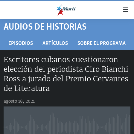
Enlaces
de
accesibilidad
AUDIOS DE HISTORIAS
TITULARES
Ir
al
CUBA
EPISODIOS
ARTÍCULOS
SOBRE EL PROGRAMA
contenido
ESTADOS UNIDOS
principal
CUBA
Escritores cubanos cuestionaron
Ir
AMÉRICA LATINA
DERECHOS HUMANOS
ESTADOS UNIDOS
elección del periodista Ciro Bianchi
a
INMIGRACIÓN
la
#11JCUBA, 5 AÑOS DESPUÉS
AMÉRICA 250
Ross a jurado del Premio Cervantes
navegación
MUNDO
INFORME DEL DEPARTAMENTO DE ESTADO DE EEUU
de Literatura
principal
SOBRE CUBA
DEPORTES
Ir
agosto 18, 2021
a
ARTE Y ENTRETENIMIENTO
la
OPINIÓN GRÁFICA
búsqueda
AUDIOVISUALES MARTÍ
No media source currently available