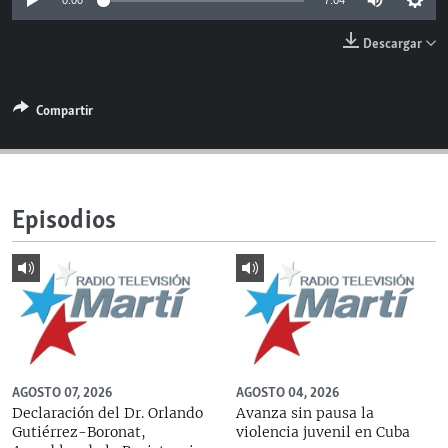
0:00
7:04
RADIO MARTÍ
Descargar
ESPECIALES
MULTIMEDIA
ESPECIALES
Compartir
EDITORIALES
LA REALIDAD DE LA VIVIENDA EN CUBA
SER VIEJO EN CUBA
SÍGUENOS
KENTU-CUBANO
Episodios
LOS SANTOS DE HIALEAH
DESINFORMACIÓN RUSA EN AMÉRICA LATINA
LA INVASIÓN DE RUSIA A UCRANIA
AGOSTO 07, 2026
AGOSTO 04, 2026
Declaración del Dr. Orlando
Avanza sin pausa la
Gutiérrez-Boronat,
violencia juvenil en Cuba