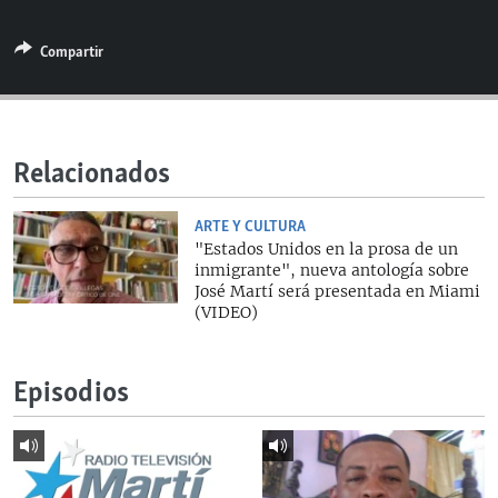
RADIO MARTÍ
Compartir
ESPECIALES
MULTIMEDIA
ESPECIALES
EDITORIALES
LA REALIDAD DE LA VIVIENDA EN CUBA
Relacionados
SER VIEJO EN CUBA
SÍGUENOS
KENTU-CUBANO
ARTE Y CULTURA
"Estados Unidos en la prosa de un
LOS SANTOS DE HIALEAH
inmigrante", nueva antología sobre
José Martí será presentada en Miami
DESINFORMACIÓN RUSA EN AMÉRICA LATINA
(VIDEO)
LA INVASIÓN DE RUSIA A UCRANIA
Episodios