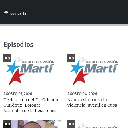
RADIO MARTÍ
Compartir
ESPECIALES
MULTIMEDIA
ESPECIALES
EDITORIALES
LA REALIDAD DE LA VIVIENDA EN CUBA
Episodios
SER VIEJO EN CUBA
SÍGUENOS
KENTU-CUBANO
LOS SANTOS DE HIALEAH
DESINFORMACIÓN RUSA EN AMÉRICA LATINA
LA INVASIÓN DE RUSIA A UCRANIA
AGOSTO 07, 2026
AGOSTO 04, 2026
Declaración del Dr. Orlando
Avanza sin pausa la
Gutiérrez-Boronat,
violencia juvenil en Cuba
Asamblea de la Resistencia