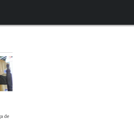
EMBED
ga de