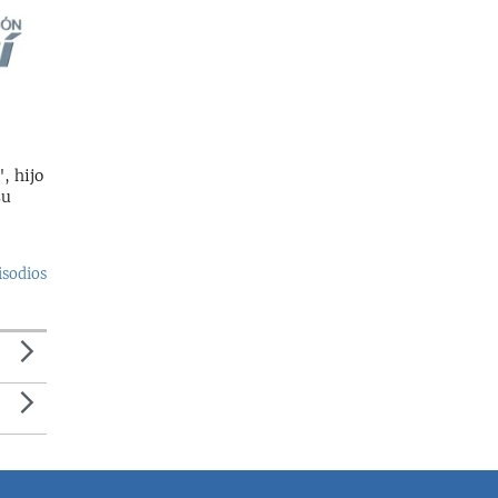
, hijo
su
isodios