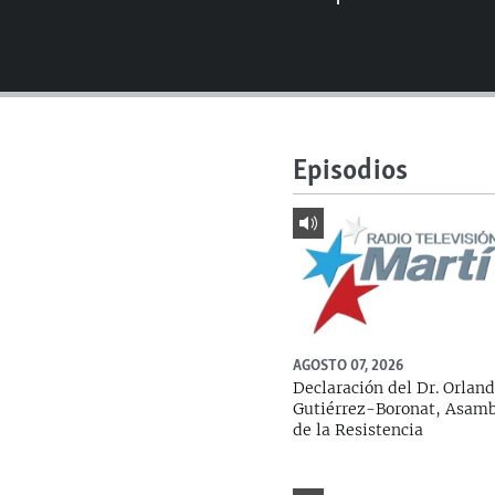
RADIO MARTÍ
ESPECIALES
MULTIMEDIA
ESPECIALES
EDITORIALES
LA REALIDAD DE LA VIVIENDA EN
CUBA
Episodios
SER VIEJO EN CUBA
KENTU-CUBANO
LOS SANTOS DE HIALEAH
DESINFORMACIÓN RUSA EN
AMÉRICA LATINA
AGOSTO 07, 2026
LA INVASIÓN DE RUSIA A UCRANIA
Declaración del Dr. Orlan
Gutiérrez-Boronat, Asam
de la Resistencia