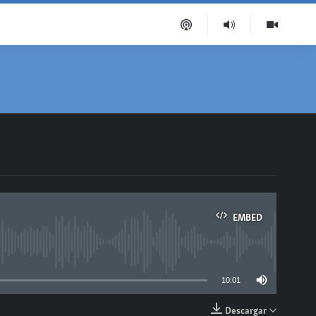
EMBED
able
10:01
Descargar