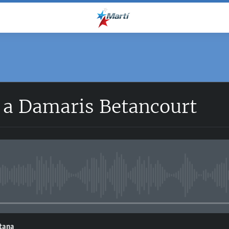
a a Damaris Betancourt
No media source currently avail
ntana