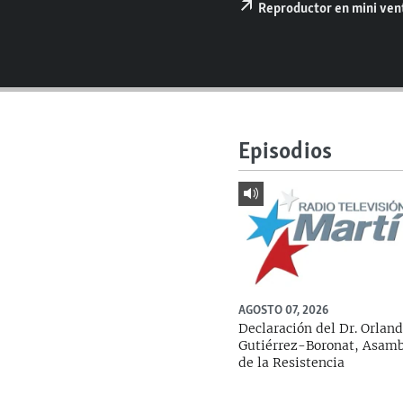
RADIO MARTÍ
Reproductor en mini ve
ESPECIALES
MULTIMEDIA
ESPECIALES
EDITORIALES
LA REALIDAD DE LA VIVIENDA EN
CUBA
Episodios
SER VIEJO EN CUBA
KENTU-CUBANO
LOS SANTOS DE HIALEAH
DESINFORMACIÓN RUSA EN
AMÉRICA LATINA
LA INVASIÓN DE RUSIA A UCRANIA
AGOSTO 07, 2026
Declaración del Dr. Orlan
Gutiérrez-Boronat, Asam
de la Resistencia