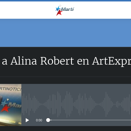
 a Alina Robert en ArtExp
No media source currently avail
0:00