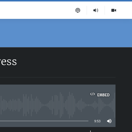
ress
EMBED
able
9:53