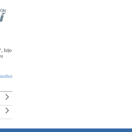
, hijo
su
isodios