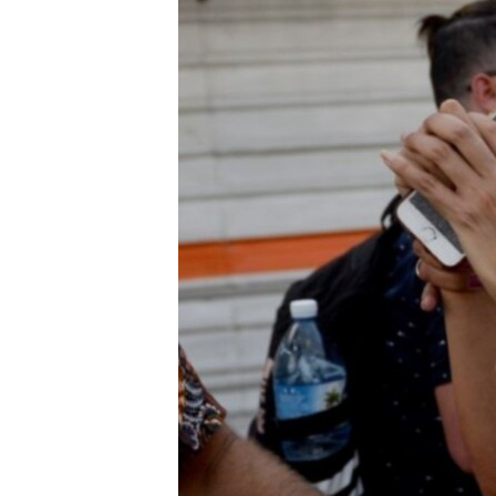
RADIO MARTÍ
ESPECIALES
MULTIMEDIA
ESPECIALES
EDITORIALES
LA REALIDAD DE LA VIVIENDA EN
CUBA
SER VIEJO EN CUBA
KENTU-CUBANO
LOS SANTOS DE HIALEAH
DESINFORMACIÓN RUSA EN
AMÉRICA LATINA
LA INVASIÓN DE RUSIA A UCRANIA