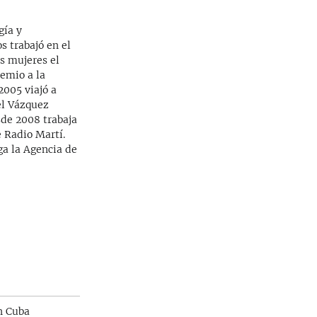
gía y
s trabajó en el
as mujeres el
emio a la
2005 viajó a
el Vázquez
sde 2008 trabaja
 Radio Martí.
ga la Agencia de
n Cuba