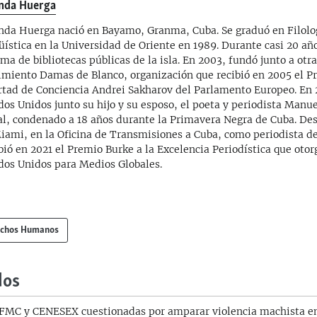
nda Huerga
nda Huerga nació en Bayamo, Granma, Cuba. Se graduó en Filolo
üística en la Universidad de Oriente en 1989. Durante casi 20 año
ema de bibliotecas públicas de la isla. En 2003, fundó junto a otr
miento Damas de Blanco, organización que recibió en 2005 el Pr
rtad de Conciencia Andrei Sakharov del Parlamento Europeo. En 
dos Unidos junto su hijo y su esposo, el poeta y periodista Manu
al, condenado a 18 años durante la Primavera Negra de Cuba. De
iami, en la Oficina de Transmisiones a Cuba, como periodista de
bió en 2021 el Premio Burke a la Excelencia Periodística que otor
dos Unidos para Medios Globales.
chos Humanos
dos
 FMC y CENESEX cuestionadas por amparar violencia machista e