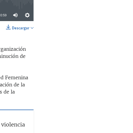
0:59
Descargar
SHARE
organización
minución de
Red Femenina
zación de la
s de la
 violencia