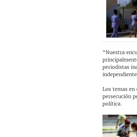
“Nuestra encu
principalmente
periodistas in
independiente
Los temas en 
persecución po
política.