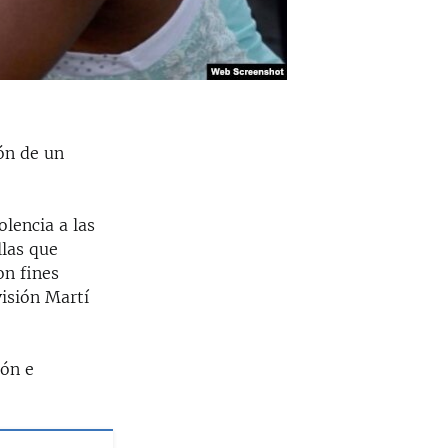
ión de un
olencia a las
llas que
on fines
visión Martí
ión e