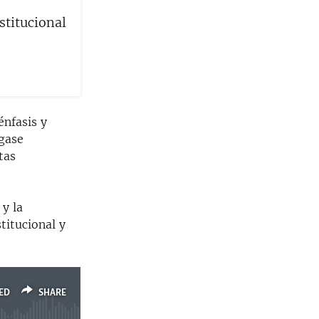
stitucional
énfasis y
ígase
tas
y la
titucional y
ED
SHARE