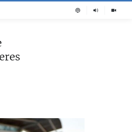
e
jeres