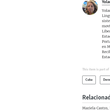
Yola
Yola
Ling
sist
movi
Libe
Esta
Port
en M
Reci
Esta
This item is part of
Cuba
Dere
Relaciona
Mariela Castro,