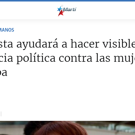
MANOS
ta ayudará a hacer visibl
cia política contra las mu
ba
1