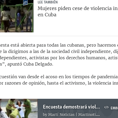
LEE TAMBIÉN
Mujeres piden cese de violencia in
en Cuba
esta está abierta para todas las cubanas, pero hacemos 
 la dirigimos a las de la sociedad civil independiente, d
dependientes, activistas por los derechos humanos, artis
s”, apuntó Cuba Delgado.
cuestión van desde el acoso en los tiempos de pandemia 
r razones de opinión, hasta el activismo, la violencia ins
Encuesta demostrará violencia institucional contra la mujer en Cuba
EMB
by
Martí Noticias | Martinoticias.com
No media source currently available