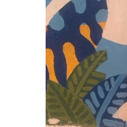
RADIO MARTÍ
ESPECIALES
MULTIMEDIA
ESPECIALES
EDITORIALES
LA REALIDAD DE LA VIVIENDA EN
CUBA
SER VIEJO EN CUBA
KENTU-CUBANO
LOS SANTOS DE HIALEAH
DESINFORMACIÓN RUSA EN
AMÉRICA LATINA
LA INVASIÓN DE RUSIA A UCRANIA