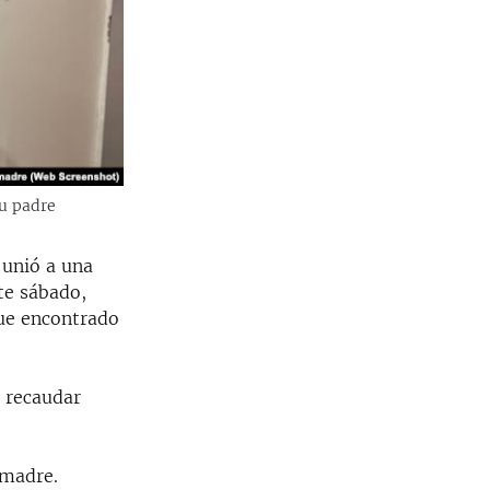
su padre
 unió a una
te sábado,
fue encontrado
 recaudar
 madre.