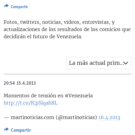
RADIO MARTÍ
Compartir
ESPECIALES
Fotos, twitters, noticias, videos, entrevistas, y
MULTIMEDIA
ESPECIALES
actualizaciones de los resultados de los comicios que
decidirán el futuro de Venezuela.
EDITORIALES
LA REALIDAD DE LA VIVIENDA EN CUBA
SER VIEJO EN CUBA
SÍGUENOS
KENTU-CUBANO
La más actual primero
LOS SANTOS DE HIALEAH
DESINFORMACIÓN RUSA EN AMÉRICA LATINA
20:54
15.4.2013
LA INVASIÓN DE RUSIA A UCRANIA
Momentos de tensión en #Venezuela
http://t.co/fCpSlqah8L
— martinoticias.com (@martinoticias)
16.4.2013
Compartir