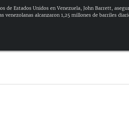
os de Estados Unidos en Venezuela, John Barrett, asegur
s venezolanas alcanzaron 1,25 millones de barriles diari
Auto
144p
240p
480p
720p