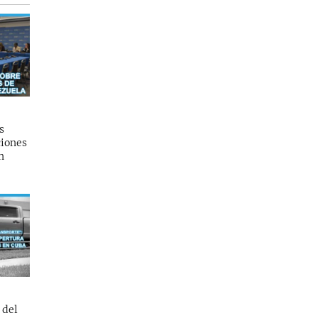
s
ciones
n
 del