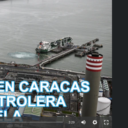
able
Auto
3:29