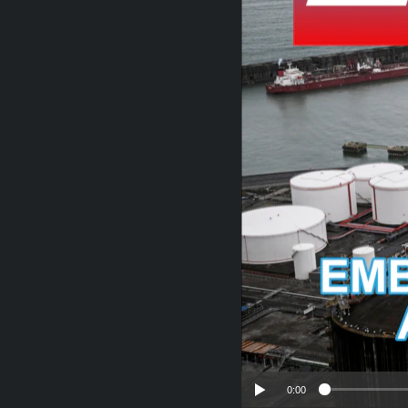
RADIO MARTÍ
ESPECIALES
MULTIMEDIA
ESPECIALES
EDITORIALES
LA REALIDAD DE LA VIVIENDA EN
CUBA
SER VIEJO EN CUBA
KENTU-CUBANO
LOS SANTOS DE HIALEAH
DESINFORMACIÓN RUSA EN
AMÉRICA LATINA
LA INVASIÓN DE RUSIA A UCRANIA
0:00