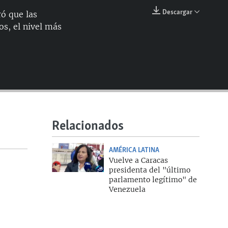
144p
Descargar
ó que las
EMBED
os, el nivel más
240p
360p
480p
720p
1080p
Relacionados
360p
AMÉRICA LATINA
1080p
Vuelve a Caracas
presidenta del "último
parlamento legítimo" de
Venezuela