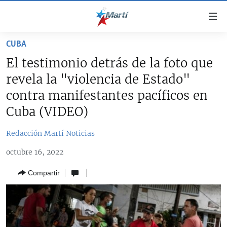
Enlaces
de
accesibilidad
CUBA
TITULARES
Ir
El testimonio detrás de la foto que
al
CUBA
revela la "violencia de Estado"
contenido
ESTADOS UNIDOS
principal
CUBA
contra manifestantes pacíficos en
Ir
AMÉRICA LATINA
Cuba (VIDEO)
DERECHOS HUMANOS
ESTADOS UNIDOS
a
INMIGRACIÓN
la
#11JCUBA, 5 AÑOS DESPUÉS
AMÉRICA 250
Redacción Martí Noticias
navegación
MUNDO
INFORME DEL DEPARTAMENTO DE ESTADO DE EEUU
principal
octubre 16, 2022
SOBRE CUBA
DEPORTES
Ir
Compartir
a
ARTE Y ENTRETENIMIENTO
la
OPINIÓN GRÁFICA
búsqueda
AUDIOVISUALES MARTÍ