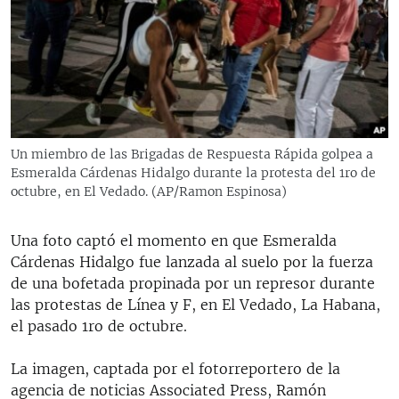
RADIO MARTÍ
ESPECIALES
MULTIMEDIA
ESPECIALES
EDITORIALES
LA REALIDAD DE LA VIVIENDA EN CUBA
SER VIEJO EN CUBA
Un miembro de las Brigadas de Respuesta Rápida golpea a
SÍGUENOS
Esmeralda Cárdenas Hidalgo durante la protesta del 1ro de
KENTU-CUBANO
octubre, en El Vedado. (AP/Ramon Espinosa)
LOS SANTOS DE HIALEAH
Una foto captó el momento en que Esmeralda
DESINFORMACIÓN RUSA EN AMÉRICA LATINA
Cárdenas Hidalgo fue lanzada al suelo por la fuerza
LA INVASIÓN DE RUSIA A UCRANIA
de una bofetada propinada por un represor durante
las protestas de Línea y F, en El Vedado, La Habana,
el pasado 1ro de octubre.
La imagen, captada por el fotorreportero de la
agencia de noticias Associated Press, Ramón