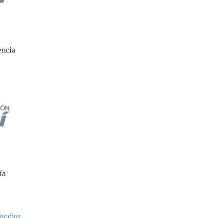
encia
ía
isodios