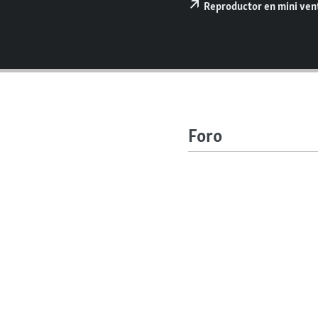
RADIO MARTÍ
Reproductor en mini ve
ESPECIALES
MULTIMEDIA
ESPECIALES
EDITORIALES
LA REALIDAD DE LA VIVIENDA EN
CUBA
SER VIEJO EN CUBA
Foro
KENTU-CUBANO
LOS SANTOS DE HIALEAH
DESINFORMACIÓN RUSA EN
AMÉRICA LATINA
LA INVASIÓN DE RUSIA A UCRANIA