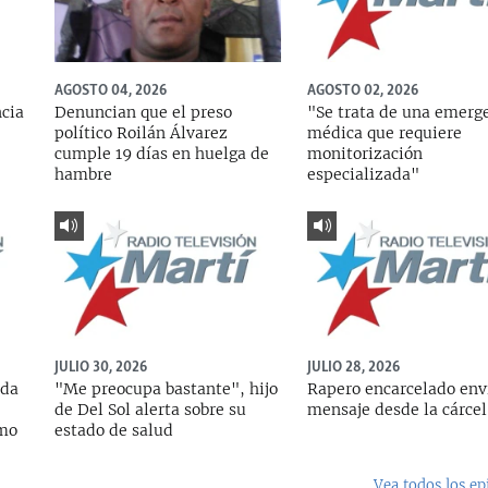
AGOSTO 04, 2026
AGOSTO 02, 2026
ncia
Denuncian que el preso
"Se trata de una emerg
político Roilán Álvarez
médica que requiere
cumple 19 días en huelga de
monitorización
hambre
especializada"
JULIO 30, 2026
JULIO 28, 2026
ada
"Me preocupa bastante", hijo
Rapero encarcelado env
de Del Sol alerta sobre su
mensaje desde la cárcel
rmo
estado de salud
Vea todos los ep