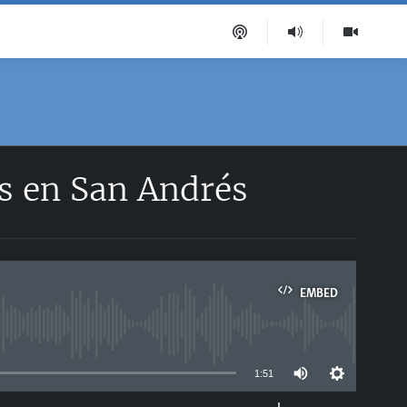
es en San Andrés
EMBED
able
1:51