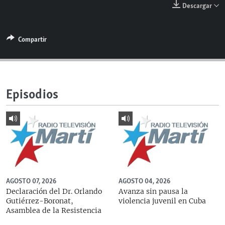
Descargar
RADIO MARTÍ
ESPECIALES
Compartir
MULTIMEDIA
ESPECIALES
EDITORIALES
LA REALIDAD DE LA VIVIENDA EN CUBA
SER VIEJO EN CUBA
SÍGUENOS
Episodios
KENTU-CUBANO
LOS SANTOS DE HIALEAH
DESINFORMACIÓN RUSA EN AMÉRICA LATINA
LA INVASIÓN DE RUSIA A UCRANIA
AGOSTO 07, 2026
AGOSTO 04, 2026
Declaración del Dr. Orlando
Avanza sin pausa la
Gutiérrez-Boronat,
violencia juvenil en Cuba
Asamblea de la Resistencia