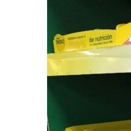
RADIO MARTÍ
ESPECIALES
MULTIMEDIA
ESPECIALES
EDITORIALES
LA REALIDAD DE LA VIVIENDA EN
CUBA
SER VIEJO EN CUBA
KENTU-CUBANO
LOS SANTOS DE HIALEAH
DESINFORMACIÓN RUSA EN
AMÉRICA LATINA
LA INVASIÓN DE RUSIA A UCRANIA