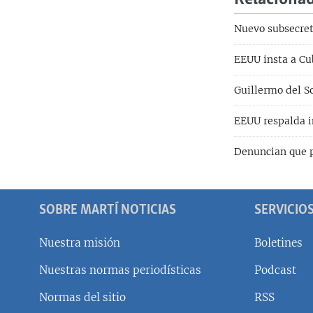
Nuevo subsecret
EEUU insta a Cu
Guillermo del S
EEUU respalda in
Denuncian que p
SOBRE MARTÍ NOTICIAS
SERVICIO
Nuestra misión
Boletines
Nuestras normas periodísticas
Podcast
SÍGUENOS
Normas del sitio
RSS