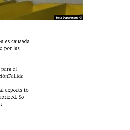
ba es causada
o por las
 para el
iónFallida.
al exports to
horized. So
n