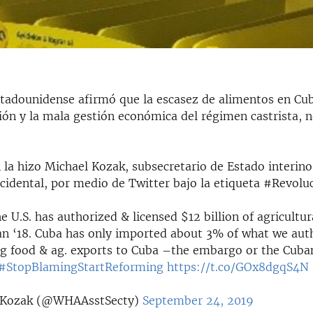
stadounidense afirmó que la escasez de alimentos en Cu
ión y la mala gestión económica del régimen castrista, n
 la hizo Michael Kozak, subsecretario de Estado interino
cidental, por medio de Twitter bajo la etiqueta #Revoluc
he U.S. has authorized & licensed $12 billion of agricultur
an ‘18. Cuba has only imported about 3% of what we aut
ng food & ag. exports to Cuba –the embargo or the Cuba
#StopBlamingStartReforming
https://t.co/GOx8dgqS4N
 Kozak (@WHAAsstSecty)
September 24, 2019