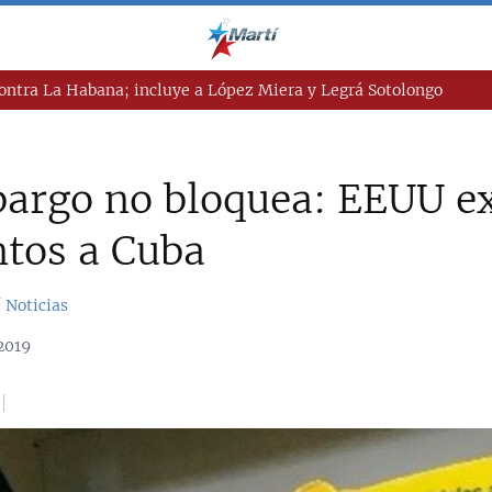
ntra La Habana; incluye a López Miera y Legrá Sotolongo
bargo no bloquea: EEUU e
tos a Cuba
 Noticias
2019