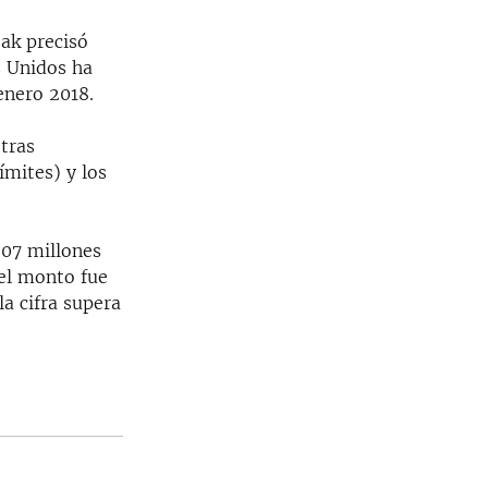
zak precisó
s Unidos ha
enero 2018.
tras
ímites) y los
207 millones
 el monto fue
la cifra supera