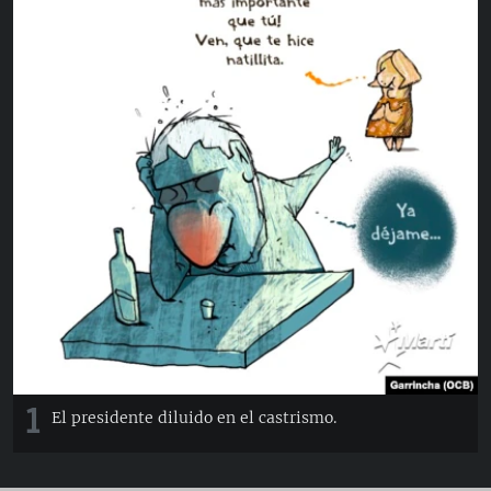
RADIO MARTÍ
ESPECIALES
MULTIMEDIA
ESPECIALES
EDITORIALES
LA REALIDAD DE LA VIVIENDA EN CUBA
SER VIEJO EN CUBA
SÍGUENOS
KENTU-CUBANO
LOS SANTOS DE HIALEAH
DESINFORMACIÓN RUSA EN AMÉRICA LATINA
LA INVASIÓN DE RUSIA A UCRANIA
1
El presidente diluido en el castrismo.