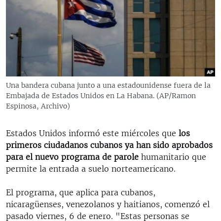
RADIO MARTÍ
ESPECIALES
MULTIMEDIA
ESPECIALES
EDITORIALES
LA REALIDAD DE LA VIVIENDA EN CUBA
SER VIEJO EN CUBA
Una bandera cubana junto a una estadounidense fuera de la
SÍGUENOS
Embajada de Estados Unidos en La Habana. (AP/Ramon
KENTU-CUBANO
Espinosa, Archivo)
LOS SANTOS DE HIALEAH
Estados Unidos informó este miércoles que
los
DESINFORMACIÓN RUSA EN AMÉRICA LATINA
primeros ciudadanos cubanos ya han sido aprobados
LA INVASIÓN DE RUSIA A UCRANIA
para el nuevo programa de parole
humanitario que
permite la entrada a suelo norteamericano.
El programa, que aplica para cubanos,
nicaragüenses, venezolanos y haitianos, comenzó el
pasado viernes, 6 de enero. "Estas personas se