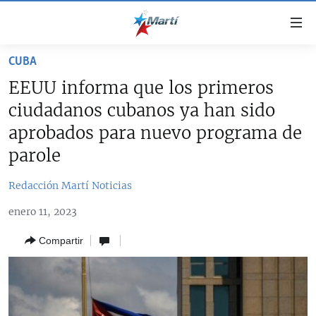
Enlaces
de
accesibilidad
CUBA
TITULARES
Ir
EEUU informa que los primeros
al
CUBA
ciudadanos cubanos ya han sido
contenido
ESTADOS UNIDOS
principal
CUBA
aprobados para nuevo programa de
Ir
AMÉRICA LATINA
parole
DERECHOS HUMANOS
ESTADOS UNIDOS
a
INMIGRACIÓN
la
#11JCUBA, 5 AÑOS DESPUÉS
AMÉRICA 250
Redacción Martí Noticias
navegación
MUNDO
INFORME DEL DEPARTAMENTO DE ESTADO DE EEUU
principal
enero 11, 2023
SOBRE CUBA
DEPORTES
Ir
Compartir
a
ARTE Y ENTRETENIMIENTO
la
OPINIÓN GRÁFICA
búsqueda
AUDIOVISUALES MARTÍ