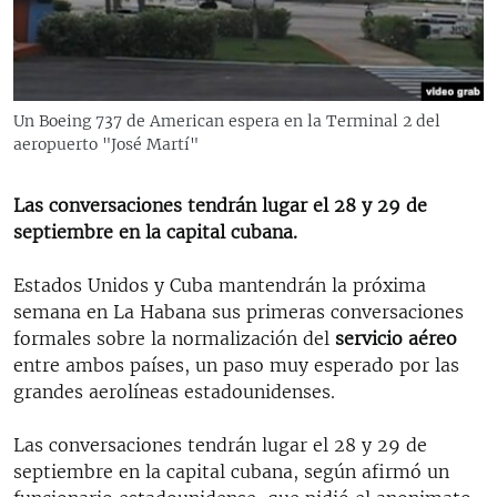
RADIO MARTÍ
ESPECIALES
MULTIMEDIA
ESPECIALES
Un Boeing 737 de American espera en la Terminal 2 del
EDITORIALES
LA REALIDAD DE LA VIVIENDA EN CUBA
aeropuerto "José Martí"
SER VIEJO EN CUBA
SÍGUENOS
Las conversaciones tendrán lugar el 28 y 29 de
KENTU-CUBANO
septiembre en la capital cubana.
LOS SANTOS DE HIALEAH
Estados Unidos y Cuba mantendrán la próxima
DESINFORMACIÓN RUSA EN AMÉRICA LATINA
semana en La Habana sus primeras conversaciones
formales sobre la normalización del
servicio aéreo
LA INVASIÓN DE RUSIA A UCRANIA
entre ambos países, un paso muy esperado por las
grandes aerolíneas estadounidenses.
Las conversaciones tendrán lugar el 28 y 29 de
septiembre en la capital cubana, según afirmó un