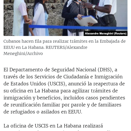
RADIO MARTÍ
ESPECIALES
MULTIMEDIA
ESPECIALES
EDITORIALES
LA REALIDAD DE LA VIVIENDA EN CUBA
Cubanos hacen fila para realizar trámites en la Embajada de
EEUU en La Habana. REUTERS/Alexandre
SER VIEJO EN CUBA
SÍGUENOS
Meneghini/Archivo
KENTU-CUBANO
LOS SANTOS DE HIALEAH
El Departamento de Seguridad Nacional (DHS), a
través de los Servicios de Ciudadanía e Inmigración
DESINFORMACIÓN RUSA EN AMÉRICA LATINA
de Estados Unidos (USCIS), anunció la reapertura de
LA INVASIÓN DE RUSIA A UCRANIA
su oficina en La Habana para agilizar trámites de
inmigración y beneficios, incluidos casos pendientes
de reunificación familiar por parole y de familiares
de refugiados o asilados en EEUU.
La oficina de USCIS en La Habana realizará