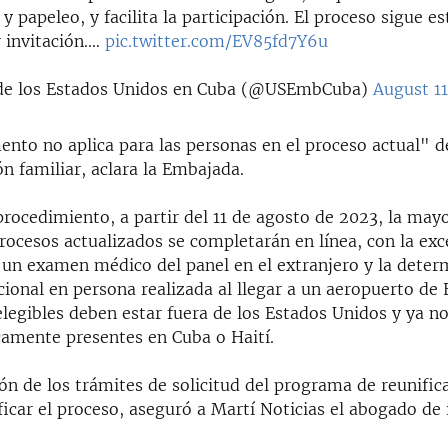
 y papeleo, y facilita la participación. El proceso sigue e
r invitación.…
pic.twitter.com/EV85fd7Y6u
e los Estados Unidos en Cuba (@USEmbCuba)
August 11
nto no aplica para las personas en el proceso actual" 
ón familiar, aclara la Embajada.
rocedimiento, a partir del 11 de agosto de 2023, la mayo
rocesos actualizados se completarán en línea, con la exc
 un examen médico del panel en el extranjero y la deter
cional en persona realizada al llegar a un aeropuerto de
elegibles deben estar fuera de los Estados Unidos y ya n
camente presentes en Cuba o Haití.
ión de los trámites de solicitud del programa de reunific
ficar el proceso, aseguró a Martí Noticias el abogado de