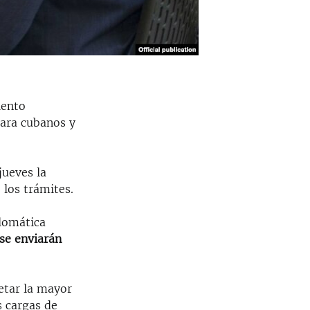
iento
para cubanos y
jueves la
 los trámites.
plomática
 se enviarán
etar la mayor
s cargas de