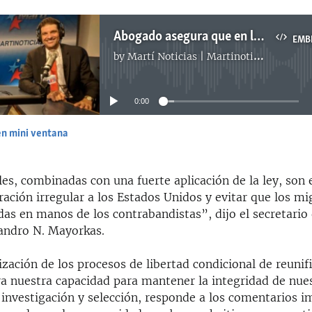
Abogado asegura que en lo adelante será más fácil hacer la reunificación familiar
EMB
by
Martí Noticias | Martinoticias.com
No media source currently available
0:00
en mini ventana
EMBED
les, combinadas con una fuerte aplicación de la ley, son 
ración irregular a los Estados Unidos y evitar que los mi
das en manos de los contrabandistas”, dijo el secretario
jandro N. Mayorkas.
ación de los procesos de libertad condicional de reunif
ra nuestra capacidad para mantener la integridad de nue
 investigación y selección, responde a los comentarios 