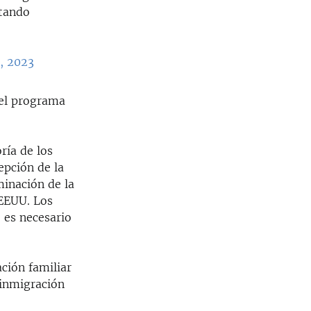
stando
, 2023
del programa
ría de los
epción de la
minación de la
 EEUU. Los
o es necesario
ación familiar
 inmigración