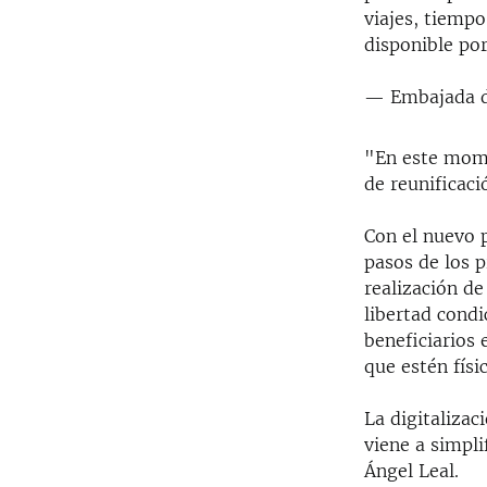
viajes, tiempo
disponible po
— Embajada d
"En este mome
de reunificaci
Con el nuevo p
pasos de los p
realización de
libertad condi
beneficiarios 
que estén físi
La digitalizac
viene a simpli
Ángel Leal.