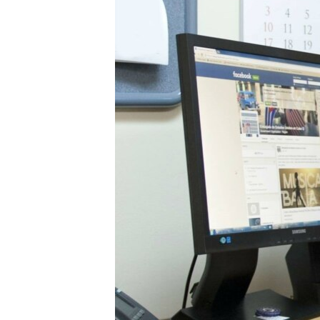
RADIO MARTÍ
ESPECIALES
MULTIMEDIA
ESPECIALES
EDITORIALES
LA REALIDAD DE LA VIVIENDA EN
CUBA
SER VIEJO EN CUBA
KENTU-CUBANO
LOS SANTOS DE HIALEAH
DESINFORMACIÓN RUSA EN
AMÉRICA LATINA
LA INVASIÓN DE RUSIA A UCRANIA