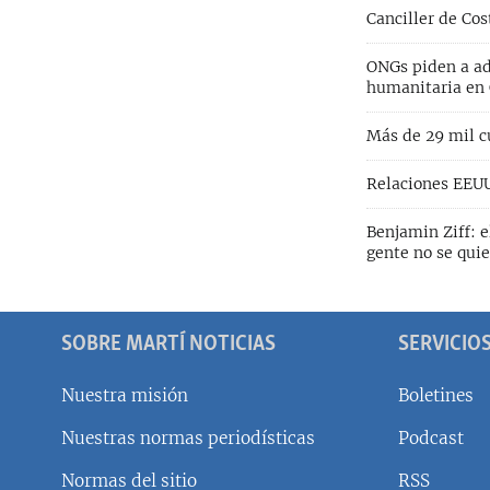
Canciller de Cos
ONGs piden a ad
humanitaria en
Más de 29 mil cu
Relaciones EEUU
Benjamin Ziff: e
gente no se quie
SOBRE MARTÍ NOTICIAS
SERVICIO
Nuestra misión
Boletines
Nuestras normas periodísticas
Podcast
SÍGUENOS
Normas del sitio
RSS