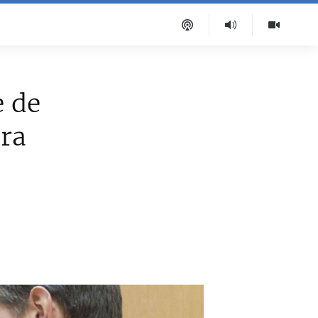
e de
ara