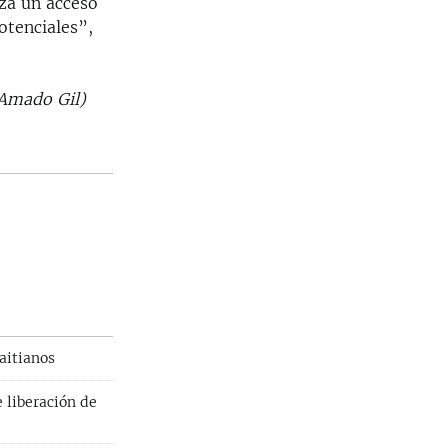
iza un acceso
otenciales”,
 Amado Gil)
aitianos
 liberación de