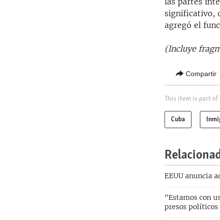
las partes int
significativo,
agregó el fun
(Incluye frag
Compartir
This item is part of
Cuba
Inmi
Relaciona
EEUU anuncia ac
"Estamos con ust
presos políticos