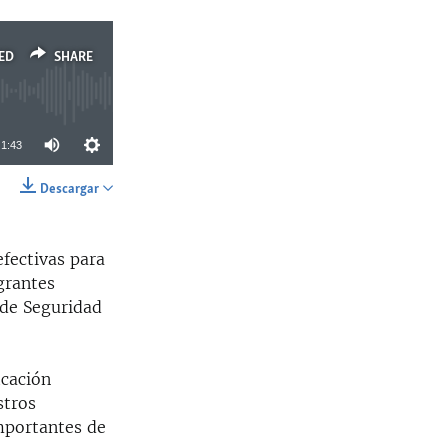
ED
SHARE
1:43
Descargar
SHARE
efectivas para
grantes
 de Seguridad
icación
stros
importantes de