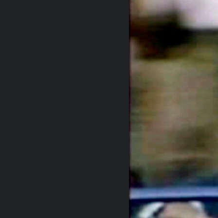
RADIO MARTÍ
ESPECIALES
MULTIMEDIA
ESPECIALES
EDITORIALES
LA REALIDAD DE LA VIVIENDA EN
CUBA
SER VIEJO EN CUBA
KENTU-CUBANO
LOS SANTOS DE HIALEAH
DESINFORMACIÓN RUSA EN
AMÉRICA LATINA
LA INVASIÓN DE RUSIA A UCRANIA