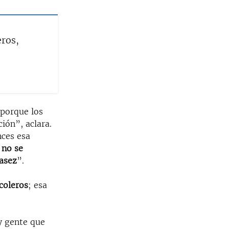
eros,
 porque los
ión”, aclara.
nces esa
 no se
casez
”.
coleros
; esa
y gente que