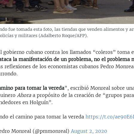
uando fue tomada esta foto, las tiendas que venden alimentos y a
olicías y militares (Adalberto Roque/AFP).
el gobierno cubano contra los llamados “coleros” toma 
ataca la manifestación de un problema, no el problema
as reflexiones de los economistas cubanos Pedro Monrea
rrondo.
amino para tomar la vereda
”, escribió Monreal sobre un
guinero
Ahora
a propósito de la creación de “grupos para
endedores en Holguín”.
ndo el camino para tomar la vereda
https://t.co/ae90E
edro Monreal (@pmmonreal)
August 2, 2020