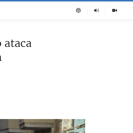
o ataca
n