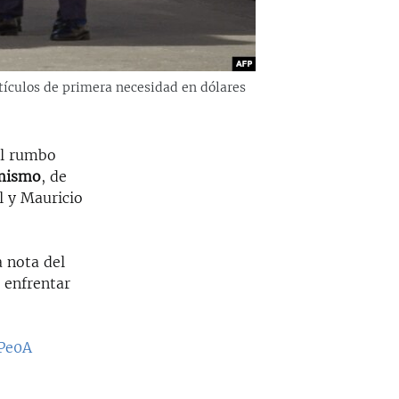
rtículos de primera necesidad en dólares
el rumbo
 mismo
, de
l y Mauricio
a nota del
 enfrentar
6Pe0A