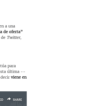
en a una
ta de oferta”
s de
Twitter
,
ctúa para
esta última --
 decir
viene en
ED
SHARE