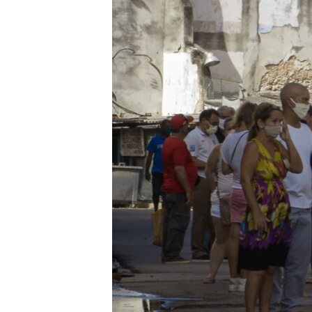
RADIO MARTÍ
ESPECIALES
MULTIMEDIA
ESPECIALES
EDITORIALES
LA REALIDAD DE LA VIVIENDA EN
CUBA
SER VIEJO EN CUBA
KENTU-CUBANO
LOS SANTOS DE HIALEAH
DESINFORMACIÓN RUSA EN
AMÉRICA LATINA
LA INVASIÓN DE RUSIA A UCRANIA