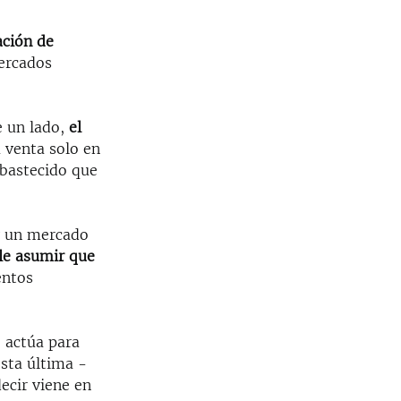
ación de
mercados
e un lado,
el
la venta solo en
abastecido que
y un mercado
le asumir que
ntos
o actúa para
esta última -
decir viene en