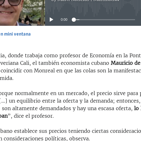
No media source currently available
0:00
en mini ventana
EMBED
a, donde trabaja como profesor de Economía en la Ponti
averiana Cali, el también economista cubano
Mauricio de
 coincidir con Monreal en que las colas son la manifesta
imida.
porque normalmente en un mercado, el precio sirve para 
[…] un equilibrio entre la oferta y la demanda; entonces
 son altamente demandados y hay una escasa oferta,
lo
ban
”, dice el profesor.
bano establece sus precios teniendo ciertas consideracio
n consideraciones políticas, observa.