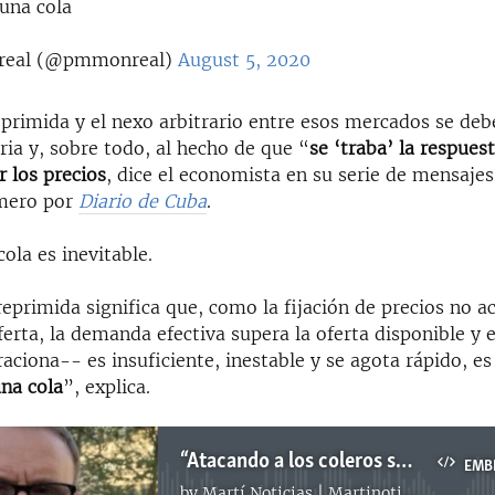
una cola
real (@pmmonreal)
August 5, 2020
eprimida y el nexo arbitrario entre esos mercados se deb
aria y, sobre todo, al hecho de que “
se ‘traba’ la respues
r los precios
, dice el economista en su serie de mensaje
imero por
Diario de Cuba
.
cola es inevitable.
reprimida significa que, como la fijación de precios no a
ferta, la demanda efectiva supera la oferta disponible y 
aciona-- es insuficiente, inestable y se agota rápido, es
na cola
”, explica.
“Atacando a los coleros solamente se está atacando la manifestación del problema”
EMB
by
Martí Noticias | Martinoticias.com