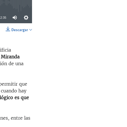
2:35
Descargar
SHARE
ficia
 Miranda
ción de una
permitir que
, cuando hay
 lógico es que
nes, entre las