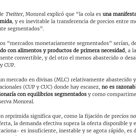
de
Twitter
, Monreal explicó que “la cola es
una manifest
imida
, y es inevitable la transferencia de precios entre 
te segmentados”.
 los “mercados monetariamente segmentados” serían, d
ido con alimentos y productos de primera necesidad
, a 
ente convertible, y del otro el menos abastecido o des
y CUP.
 un mercado en divisas (MLC) relativamente abastecido 
cionales (CUP y CUC) donde hay escasez,
no es razonab
ionaría con equilibrios segmentados
y como compartime
serva Monreal.
ón reprimida significa que, como la fijación de precios n
ferta, la demanda efectiva supera la oferta disponible y 
aciona- es insuficiente, inestable y se agota rápido, es 