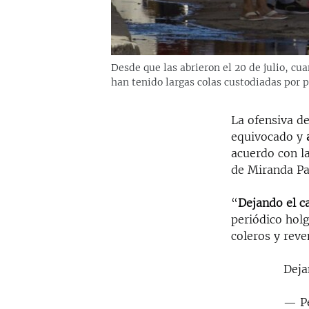
Desde que las abrieron el 20 de julio, c
han tenido largas colas custodiadas por p
La ofensiva d
equivocado y
acuerdo con l
de Miranda Pa
“
Dejando el c
periódico hol
coleros y rev
Deja
— P