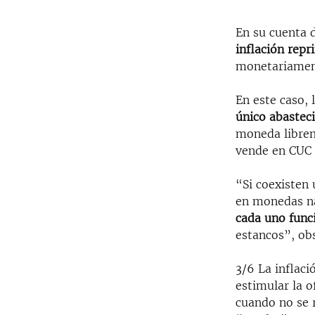
En su cuenta 
inflación repr
monetariamen
En este caso,
único abastec
moneda librem
vende en CUC 
“Si coexisten
en monedas na
cada uno func
estancos”, ob
3/6 La inflaci
estimular la o
cuando no se r