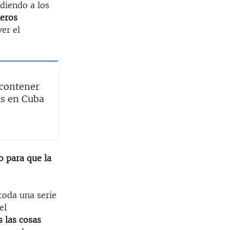
diendo a los
leros
ver el
 contener
is en Cuba
o para que la
toda una serie
el
s las cosas