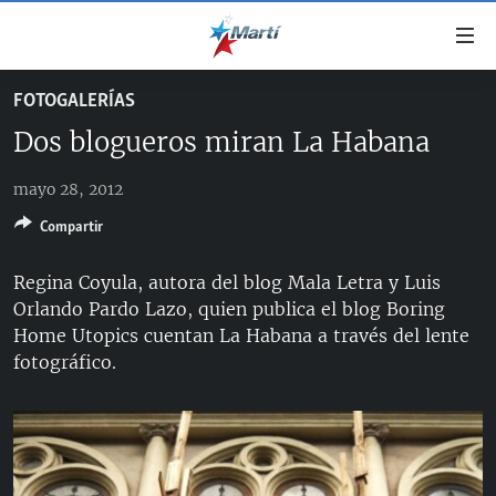
Enlaces
de
accesibilidad
FOTOGALERÍAS
TITULARES
Ir
Dos blogueros miran La Habana
al
CUBA
contenido
mayo 28, 2012
ESTADOS UNIDOS
principal
CUBA
Ir
Compartir
AMÉRICA LATINA
DERECHOS HUMANOS
ESTADOS UNIDOS
a
INMIGRACIÓN
la
#11JCUBA, 5 AÑOS DESPUÉS
AMÉRICA 250
Regina Coyula, autora del blog Mala Letra y Luis
navegación
Orlando Pardo Lazo, quien publica el blog Boring
MUNDO
INFORME DEL DEPARTAMENTO DE ESTADO DE EEUU
principal
Home Utopics cuentan La Habana a través del lente
SOBRE CUBA
DEPORTES
Ir
fotográfico.
a
ARTE Y ENTRETENIMIENTO
la
OPINIÓN GRÁFICA
búsqueda
AUDIOVISUALES MARTÍ