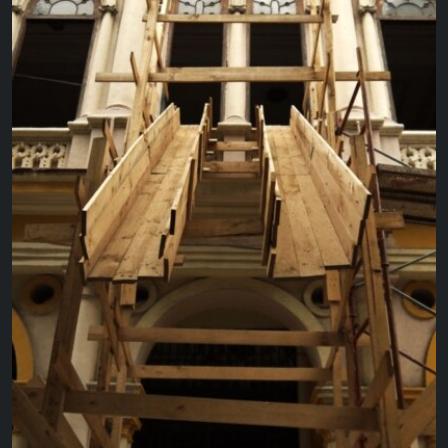
RADIO MARTÍ
ESPECIALES
MULTIMEDIA
ESPECIALES
EDITORIALES
LA REALIDAD DE LA VIVIENDA EN CUBA
SER VIEJO EN CUBA
SÍGUENOS
KENTU-CUBANO
LOS SANTOS DE HIALEAH
DESINFORMACIÓN RUSA EN AMÉRICA LATINA
LA INVASIÓN DE RUSIA A UCRANIA