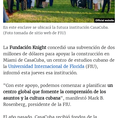
RADIO MARTÍ
ESPECIALES
MULTIMEDIA
ESPECIALES
En este enclave se ubicará la futura institución CasaCuba.
EDITORIALES
(Foto tomada de sitio web de FIU)
LA REALIDAD DE LA VIVIENDA EN CUBA
SER VIEJO EN CUBA
La
Fundación Knight
concedió una subvención de dos
SÍGUENOS
KENTU-CUBANO
millones de dólares para apoyar la construcción en
Miami de CasaCuba, un centro de estudios cubano de
LOS SANTOS DE HIALEAH
la
Universidad Internacional de Florida
(FIU),
DESINFORMACIÓN RUSA EN AMÉRICA LATINA
informó esta jueves esa institución.
LA INVASIÓN DE RUSIA A UCRANIA
"Con este apoyo, podemos comenzar a planificar
un
centro global que fomente la comprensión de los
asuntos y la cultura cubana
", manifestó Mark B.
Rosenberg, presidente de la FIU.
El año pasado, CasaCuba recibió fondos de la