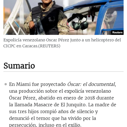
RADIO MARTÍ
ESPECIALES
MULTIMEDIA
ESPECIALES
EDITORIALES
LA REALIDAD DE LA VIVIENDA EN CUBA
Expolicía venezolano Oscar Pérez junto a un helicoptero del
CICPC en Caracas.(REUTERS)
SER VIEJO EN CUBA
SÍGUENOS
KENTU-CUBANO
Sumario
LOS SANTOS DE HIALEAH
DESINFORMACIÓN RUSA EN AMÉRICA LATINA
En Miami fue proyectado
Óscar: el documental
,
LA INVASIÓN DE RUSIA A UCRANIA
una producción sobre el expolicía venezolano
Óscar Pérez, abatido en enero de 2018 durante
la llamada Masacre de El Junquito. La madre de
sus tres hijos rompió años de silencio y
denunció el temor que ha vivido por la
persecución, incluso en el exilio.