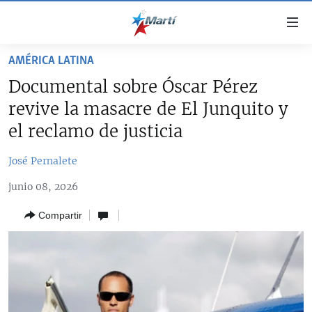
Enlaces
de
accesibilidad
AMÉRICA LATINA
TITULARES
Ir
Documental sobre Óscar Pérez
al
CUBA
revive la masacre de El Junquito y
contenido
ESTADOS UNIDOS
principal
CUBA
el reclamo de justicia
Ir
AMÉRICA LATINA
DERECHOS HUMANOS
ESTADOS UNIDOS
a
José Pernalete
INMIGRACIÓN
la
#11JCUBA, 5 AÑOS DESPUÉS
AMÉRICA 250
junio 08, 2026
navegación
MUNDO
INFORME DEL DEPARTAMENTO DE ESTADO DE EEUU
principal
SOBRE CUBA
Compartir
DEPORTES
Ir
a
ARTE Y ENTRETENIMIENTO
la
OPINIÓN GRÁFICA
búsqueda
AUDIOVISUALES MARTÍ