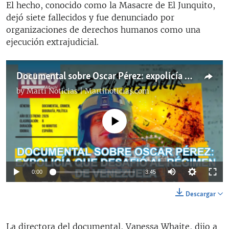
El hecho, conocido como la Masacre de El Junquito,
dejó siete fallecidos y fue denunciado por
organizaciones de derechos humanos como una
ejecución extrajudicial.
Documental sobre Oscar Pérez: expolicía que desafió al régimen de Venezuela
by
Martí Noticias | Martinoticias.com
No media source currently available
Auto
0:00
3:45
144p
Descargar
240p
Auto
144p
240p
360p
La directora del documental, Vanessa Whaite, dijo a
360p