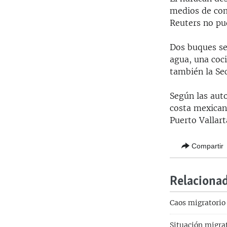
medios de com
Reuters no pu
Dos buques se 
agua, una coc
también la Se
Según las aut
costa mexicana
Puerto Vallar
Compartir
Relaciona
Caos migratorio
Situación migrat