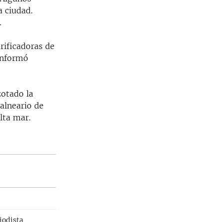
 ciudad.
.
rificadoras de
informó
zotado la
balneario de
lta mar.
iodista