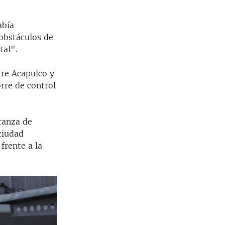
abía
 obstáculos de
tal".
tre Acapulco y
orre de control
ranza de
ciudad
frente a la