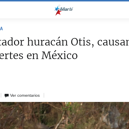
NA
ador huracán Otis, causa
ertes en México
s
3
Ver comentarios