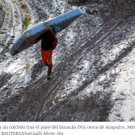
 un colchón tras el paso del huracán Otis cerca de Acapulco, Mé
. REUTERS/Quetzalli Nicte-Ha