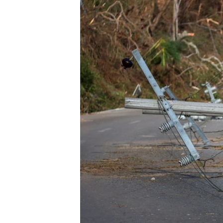
RADIO MARTÍ
ESPECIALES
MULTIMEDIA
ESPECIALES
EDITORIALES
LA REALIDAD DE LA VIVIENDA EN
CUBA
SER VIEJO EN CUBA
KENTU-CUBANO
LOS SANTOS DE HIALEAH
DESINFORMACIÓN RUSA EN
AMÉRICA LATINA
LA INVASIÓN DE RUSIA A UCRANIA