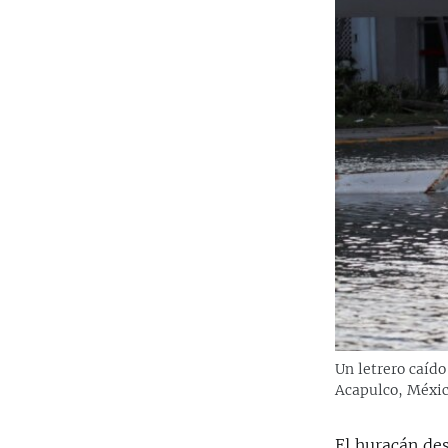
Un letrero caído
Acapulco, Méxi
El huracán des