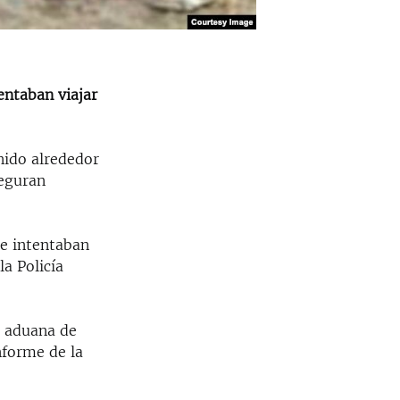
entaban viajar
nido alrededor
seguran
e intentaban
a Policía
a aduana de
nforme de la