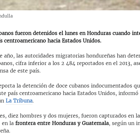
ndulla
banos fueron detenidos el lunes en Honduras cuando int
ís centroamericano hacia Estados Unidos.
de año, las autoridades migratorias hondureñas han dete
anos, cifra inferior a los 2 484 reportados en el 2013, a
nsa de este país.
reporta la detención de doce cubanos indocumentados qu
ste país centroamericano hacia Estados Unidos, informó l
gún
La Tribuna
.
es, diez hombres y dos mujeres, fueron capturados en l
 en la
frontera entre Honduras y Guatemala
, según un i
reña.