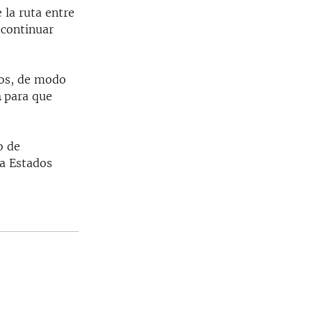
 la ruta entre
 continuar
tos, de modo
n
para que
o de
 a Estados