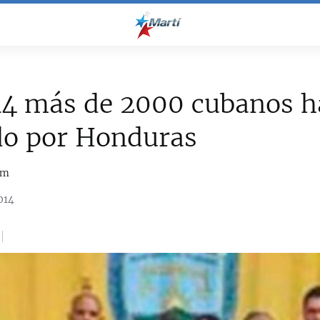
14 más de 2000 cubanos 
do por Honduras
om
014