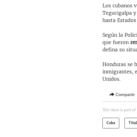
Los cubanos vi
Tegucigalpa y
hasta Estados
Según la Poli
que fueron
re
defina su situ
Honduras se h
inmigrantes, 
Unidos.
Compartir
This item is part of
Cuba
Titu