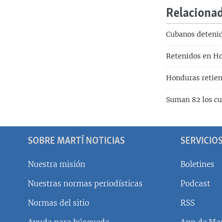
Relaciona
Cubanos deteni
Retenidos en H
Honduras retien
Suman 82 los c
SOBRE MARTÍ NOTICIAS
SERVICIO
Nuestra misión
Boletines
Nuestras normas periodísticas
Podcast
SÍGUENOS
Normas del sitio
RSS