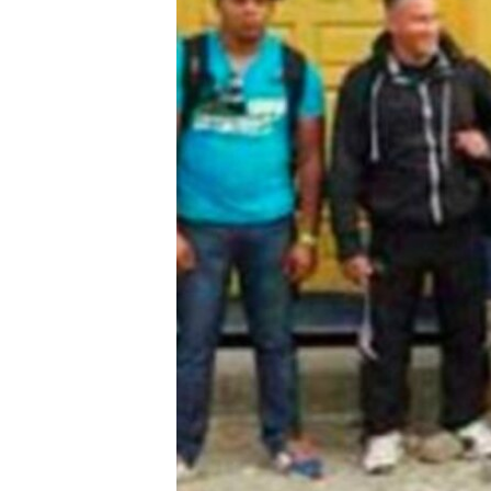
RADIO MARTÍ
ESPECIALES
MULTIMEDIA
ESPECIALES
EDITORIALES
LA REALIDAD DE LA VIVIENDA EN
CUBA
SER VIEJO EN CUBA
KENTU-CUBANO
LOS SANTOS DE HIALEAH
DESINFORMACIÓN RUSA EN
AMÉRICA LATINA
LA INVASIÓN DE RUSIA A UCRANIA