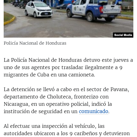
RADIO MARTÍ
ESPECIALES
MULTIMEDIA
ESPECIALES
EDITORIALES
LA REALIDAD DE LA VIVIENDA EN CUBA
Policía Nacional de Honduras
SER VIEJO EN CUBA
SÍGUENOS
La Policía Nacional de Honduras detuvo este jueves a
KENTU-CUBANO
uno de sus agentes por trasladar ilegalmente a 9
LOS SANTOS DE HIALEAH
migrantes de Cuba en una camioneta.
DESINFORMACIÓN RUSA EN AMÉRICA LATINA
La detención se llevó a cabo en el sector de Pavana,
LA INVASIÓN DE RUSIA A UCRANIA
departamento de Choluteca, fronterizo con
Nicaragua, en un operativo policial, indicó la
institución de seguridad en un
comunicado
.
Al efectuar una inspección al vehículo, las
autoridades ubicaron a los 9 caribeños y detuvieron