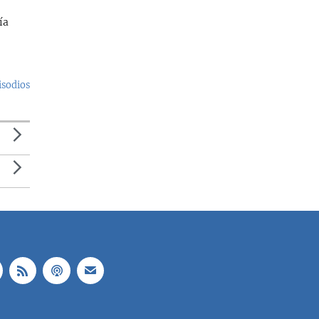
ía
isodios