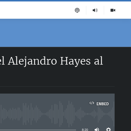
l Alejandro Hayes al
EMBED
able
8:20