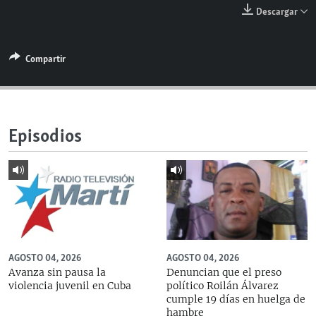
RADIO MARTÍ
Descargar
ESPECIALES
Compartir
MULTIMEDIA
ESPECIALES
EDITORIALES
LA REALIDAD DE LA VIVIENDA EN CUBA
SER VIEJO EN CUBA
SÍGUENOS
Episodios
KENTU-CUBANO
LOS SANTOS DE HIALEAH
DESINFORMACIÓN RUSA EN AMÉRICA LATINA
LA INVASIÓN DE RUSIA A UCRANIA
AGOSTO 04, 2026
AGOSTO 04, 2026
Avanza sin pausa la
Denuncian que el preso
violencia juvenil en Cuba
político Roilán Álvarez
cumple 19 días en huelga de
hambre