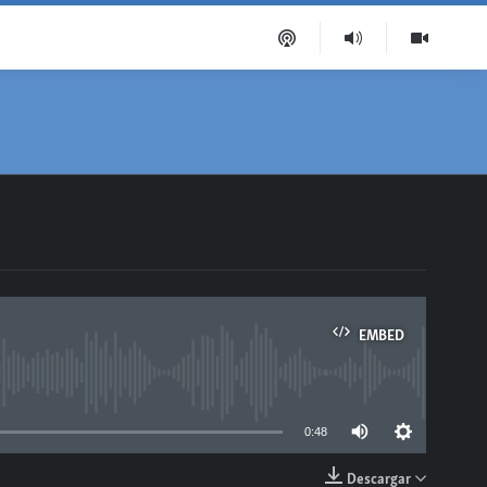
EMBED
able
0:48
Descargar