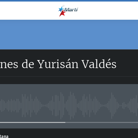
nes de Yurisán Valdés
No media source currently avail
ntana