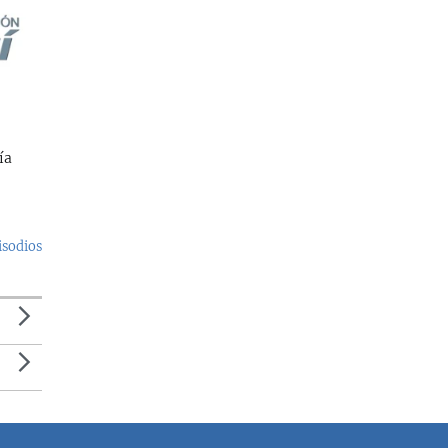
ía
isodios