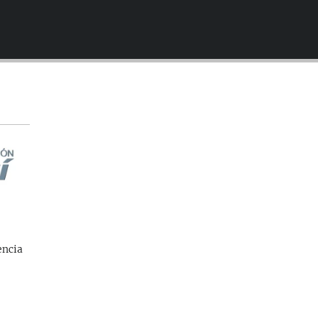
EMBED
encia