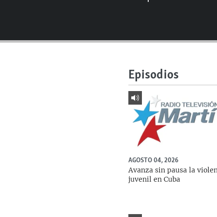
RADIO MARTÍ
ESPECIALES
MULTIMEDIA
ESPECIALES
EDITORIALES
LA REALIDAD DE LA VIVIENDA EN
CUBA
Episodios
SER VIEJO EN CUBA
KENTU-CUBANO
LOS SANTOS DE HIALEAH
DESINFORMACIÓN RUSA EN
AMÉRICA LATINA
AGOSTO 04, 2026
LA INVASIÓN DE RUSIA A UCRANIA
Avanza sin pausa la viole
juvenil en Cuba