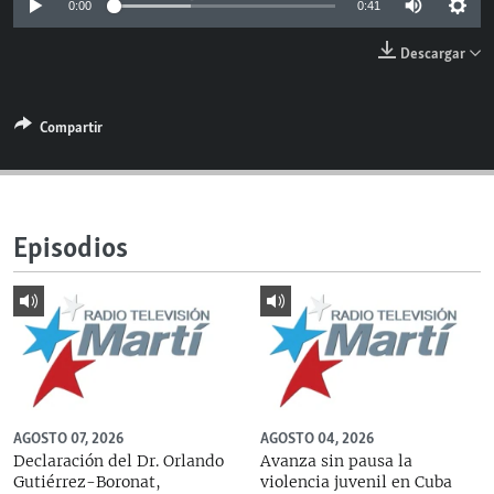
0:00
0:41
RADIO MARTÍ
Descargar
ESPECIALES
MULTIMEDIA
ESPECIALES
Compartir
EDITORIALES
LA REALIDAD DE LA VIVIENDA EN CUBA
SER VIEJO EN CUBA
SÍGUENOS
KENTU-CUBANO
Episodios
LOS SANTOS DE HIALEAH
DESINFORMACIÓN RUSA EN AMÉRICA LATINA
LA INVASIÓN DE RUSIA A UCRANIA
AGOSTO 07, 2026
AGOSTO 04, 2026
Declaración del Dr. Orlando
Avanza sin pausa la
Gutiérrez-Boronat,
violencia juvenil en Cuba