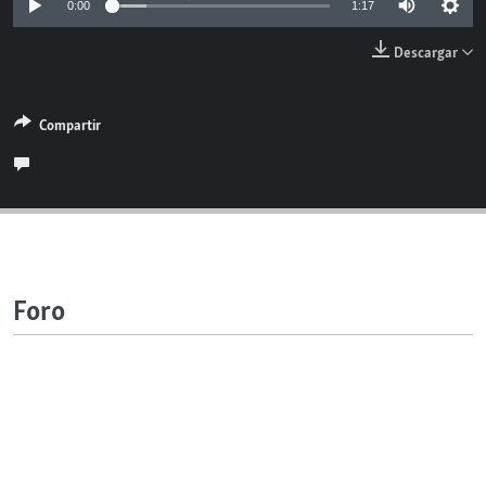
0:00
1:17
RADIO MARTÍ
Descargar
ESPECIALES
MULTIMEDIA
ESPECIALES
Compartir
EDITORIALES
LA REALIDAD DE LA VIVIENDA EN CUBA
SER VIEJO EN CUBA
SÍGUENOS
KENTU-CUBANO
LOS SANTOS DE HIALEAH
DESINFORMACIÓN RUSA EN AMÉRICA LATINA
Foro
LA INVASIÓN DE RUSIA A UCRANIA