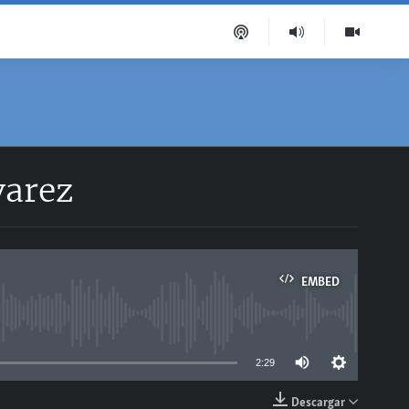
varez
EMBED
able
2:29
Descargar