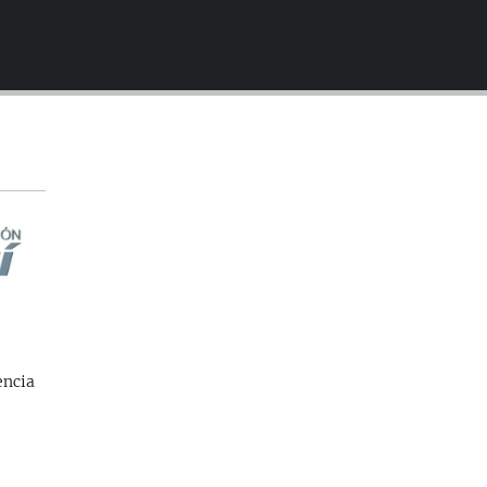
EMBED
encia