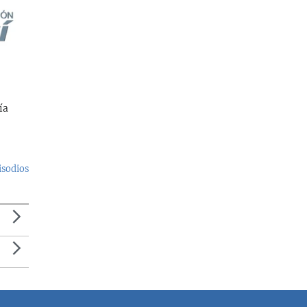
ía
isodios