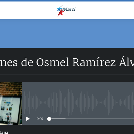
ones de Osmel Ramírez Ál
No media source currently avail
0:00
ntana