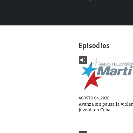
RADIO MARTÍ
ESPECIALES
MULTIMEDIA
ESPECIALES
EDITORIALES
LA REALIDAD DE LA VIVIENDA EN
CUBA
Episodios
SER VIEJO EN CUBA
KENTU-CUBANO
LOS SANTOS DE HIALEAH
DESINFORMACIÓN RUSA EN
AMÉRICA LATINA
AGOSTO 04, 2026
LA INVASIÓN DE RUSIA A UCRANIA
Avanza sin pausa la viole
juvenil en Cuba