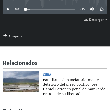
RADIO MARTÍ
0:00
2:15
ESPECIALES
Descargar
MULTIMEDIA
ESPECIALES
EDITORIALES
LA REALIDAD DE LA VIVIENDA EN CUBA
Compartir
SER VIEJO EN CUBA
SÍGUENOS
KENTU-CUBANO
LOS SANTOS DE HIALEAH
Relacionados
DESINFORMACIÓN RUSA EN AMÉRICA LATINA
CUBA
LA INVASIÓN DE RUSIA A UCRANIA
Familiares denuncian alarmante
deterioro del preso político José
Daniel Ferrer en penal de Mar Verde;
EEUU pide su libertad