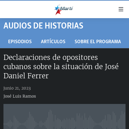
Enlaces
de
accesibilidad
AUDIOS DE HISTORIAS
TITULARES
Ir
al
CUBA
EPISODIOS
ARTÍCULOS
SOBRE EL PROGRAMA
contenido
ESTADOS UNIDOS
principal
CUBA
Declaraciones de opositores
Ir
AMÉRICA LATINA
DERECHOS HUMANOS
ESTADOS UNIDOS
cubanos sobre la situación de José
a
INMIGRACIÓN
la
#11JCUBA, 5 AÑOS DESPUÉS
AMÉRICA 250
Daniel Ferrer
navegación
MUNDO
INFORME DEL DEPARTAMENTO DE ESTADO DE EEUU
principal
junio 21, 2023
SOBRE CUBA
DEPORTES
Ir
José Luis Ramos
a
ARTE Y ENTRETENIMIENTO
la
OPINIÓN GRÁFICA
búsqueda
AUDIOVISUALES MARTÍ
No media source currently available