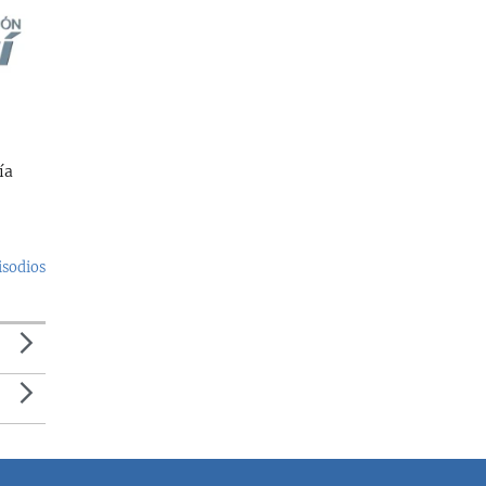
ía
isodios