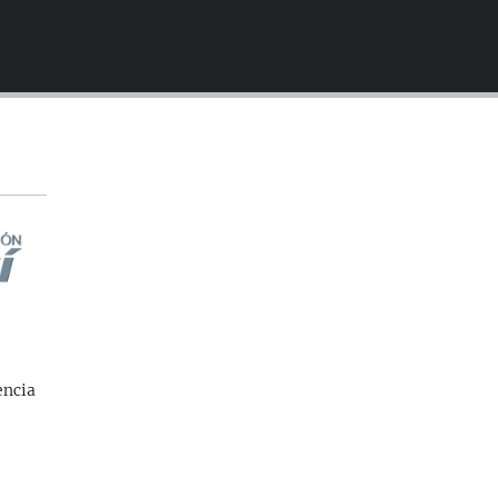
EMBED
encia