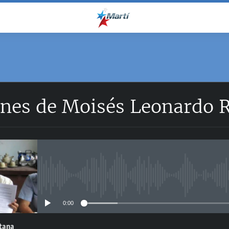
ones de Moisés Leonardo 
No media source currently avail
0:00
ntana