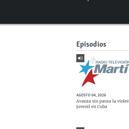
RADIO MARTÍ
ESPECIALES
MULTIMEDIA
ESPECIALES
EDITORIALES
LA REALIDAD DE LA VIVIENDA EN
CUBA
Episodios
SER VIEJO EN CUBA
KENTU-CUBANO
LOS SANTOS DE HIALEAH
DESINFORMACIÓN RUSA EN
AMÉRICA LATINA
AGOSTO 04, 2026
LA INVASIÓN DE RUSIA A UCRANIA
Avanza sin pausa la viole
juvenil en Cuba