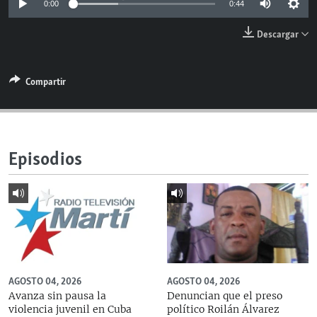
0:00
0:44
RADIO MARTÍ
Descargar
ESPECIALES
MULTIMEDIA
ESPECIALES
Compartir
EDITORIALES
LA REALIDAD DE LA VIVIENDA EN CUBA
SER VIEJO EN CUBA
SÍGUENOS
KENTU-CUBANO
Episodios
LOS SANTOS DE HIALEAH
DESINFORMACIÓN RUSA EN AMÉRICA LATINA
LA INVASIÓN DE RUSIA A UCRANIA
AGOSTO 04, 2026
AGOSTO 04, 2026
Avanza sin pausa la
Denuncian que el preso
violencia juvenil en Cuba
político Roilán Álvarez