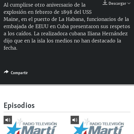
Descargar
Al cumplirse otro aniversario de la
RADIO MARTÍ
explosión en febrero de 1898 del USS
ESPECIALES
Maine, en el puerto de La Habana, funcionarios de la
embajada de EEUU en Cuba presentaron sus respetos
MULTIMEDIA
ESPECIALES
a los caídos. La realizadora cubana Iliana Hernández
EDITORIALES
LA REALIDAD DE LA VIVIENDA EN CUBA
dijo que en la isla los medios no han destacado la
fecha.
SER VIEJO EN CUBA
SÍGUENOS
KENTU-CUBANO
LOS SANTOS DE HIALEAH
Compartir
DESINFORMACIÓN RUSA EN AMÉRICA LATINA
LA INVASIÓN DE RUSIA A UCRANIA
Episodios